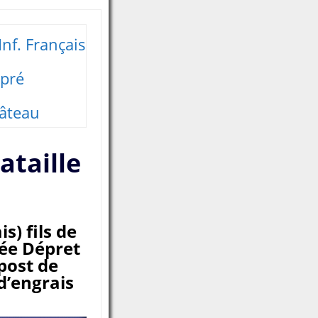
nf. Français
pré
âteau
ataille
s) fils de
ée Dépret
post de
 d’engrais