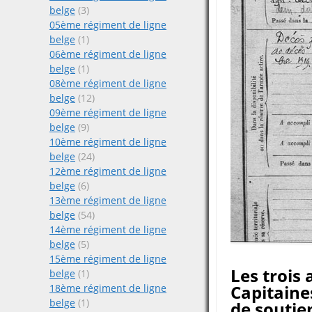
belge
(3)
05ème régiment de ligne
belge
(1)
06ème régiment de ligne
belge
(1)
08ème régiment de ligne
belge
(12)
09ème régiment de ligne
belge
(9)
10ème régiment de ligne
belge
(24)
12ème régiment de ligne
belge
(6)
13ème régiment de ligne
belge
(54)
14ème régiment de ligne
belge
(5)
15ème régiment de ligne
Les trois
belge
(1)
Capitaine
18ème régiment de ligne
belge
(1)
de soutie