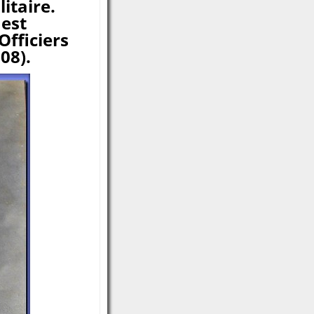
itaire.
 est
Officiers
08).