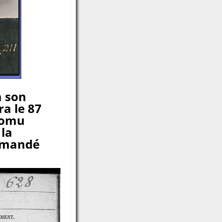
à son
ra le 87
Promu
la
mmandé