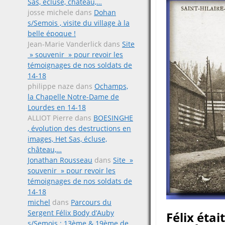
Sas, écluse, château,…
josse michele
dans
Dohan
s/Semois , visite du village à la
belle époque !
Jean-Marie Vanderlick
dans
Site
» souvenir » pour revoir les
témoignages de nos soldats de
14-18
philippe naze
dans
Ochamps,
la Chapelle Notre-Dame de
Lourdes en 14-18
ALLIOT Pierre
dans
BOESINGHE
, évolution des destructions en
images, Het Sas, écluse,
château,…
Jonathan Rousseau
dans
Site »
souvenir » pour revoir les
témoignages de nos soldats de
14-18
michel
dans
Parcours du
Sergent Félix Body d’Auby
Félix étai
s/Semois ; 13ème & 19ème de