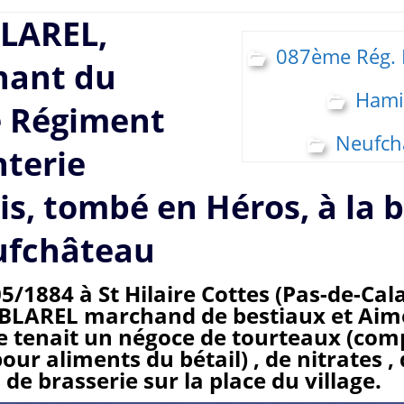
BLAREL,
087ème Rég. I
nant du
Hami
 Régiment
Neufch
nterie
is, tombé en Héros, à la b
ufchâteau
5/1884 à St Hilaire Cottes (Pas-de-Calai
 BLAREL marchand de bestiaux et Aim
le tenait un négoce de tourteaux (com
our aliments du bétail) , de nitrates ,
s de brasserie sur la place du village.