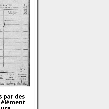
 par des
, élément
aura