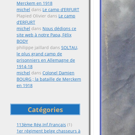
Merckem en 1918
michel
dans
Le camp d’ERFURT
Plapied Olivier
dans
Le camp
d’ERFURT
michel
dans
Nous dédions ce
site web à notre Papa, Félix
BODY
philippe jaillard
dans
SOLTAU,
le plus grand camp de
prisonniers en Allemagne de
1914-18
michel
dans
Colonel Damien
BOURG ; la bataille de Merckem
en 1918
Catégories
113ème Rég.Inf.Français
(1)
1er régiment belge chasseurs à