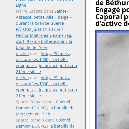
de Béthune
Ligne
Engagé po
Pierre Castetz
dans
Sainte-
Caporal pu
Adresse, petite ville « belge »
d’active 
durant la Grande Guerre
PATOUX jules ( fils )
dans
Nestor Maitrejean, 6ème rég.
d’art. 97ème batterie, dans la
bataille de l’Yser
michel
dans
Auby s/Semois ;
des années 1900, la « belle
époque »…, jusqu’aux portes du
21ème siècle
michel
dans
Auby s/Semois ;
des années 1900, la « belle
époque »…, jusqu’aux portes du
21ème siècle
Spartz Romain
dans
Colonel
Damien BOURG ; la bataille de
Merckem en 1918
Spartz Romain
dans
Colonel
Damien BOURG ; la bataille de