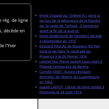
Articles récents
Emile Chappé du 159ème R.I. perd la
 rég. de ligne
vie lors de la délivrance de la Flandre
sur la route de Torhout , 3 semaines
s, décède en
avant la fin de la guerre.
Emile DUMOULIN de Stembert décédé
à Holzminden en 1915
de l’Yser
Edouard PASCAL de Rougiers (83-Var)
perd la vie dans le naufrage du
Provence II le 26 Février 1916
colonel Huc Pierre Joseph Louis mort à
l’hôpital temporaire de Bertrix
Camille JOSET, illustre résistant,
directeur de l’Avenir du Luxembourg
en 1903.
Joseph LAFFUT, 13ème de ligne tombé à
Florennes le 24 Août 1914