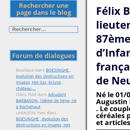
Rechercher une
Félix 
page dans le blog
lieute
Rechercher :
87ème
d’Infa
Forum de dialogues
frança
Bouillaux
dans
BOESINGHE ,
évolution des destructions en
de Ne
images, Het Sas, écluse,
château,…
Né le 01/0
D’Ans Pold
dans
Adjudant
Augustin
BARBASON, 10ème de ligne, né
. Le coup
à Rochehaut
LARAISON Yves
dans
céréales p
BOESINGHE , évolution des
et article
destructions en images, Het