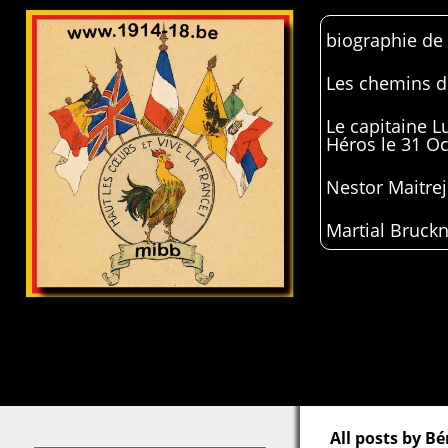
biographie de
Les chemins de
Le capitaine 
Héros le 31 O
Nestor Maitrej
Martial Bruckn
All posts by Bé