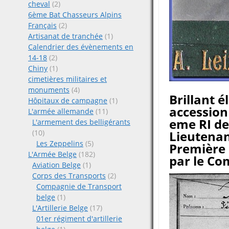
cheval
(2)
6ème Bat Chasseurs Alpins
Français
(2)
Artisanat de tranchée
(1)
Calendrier des évènements en
14-18
(2)
Chiny
(1)
cimetières militaires et
monuments
(4)
Brillant é
Hôpitaux de campagne
(1)
accession 
L'armée allemande
(11)
eme RI de
L'armement des belligérants
(10)
Lieutenan
Les Zeppelins
(5)
Première
L'Armée Belge
(182)
par le C
Aviation Belge
(1)
Corps des Transports
(2)
Compagnie de Transport
belge
(1)
L'Artillerie Belge
(17)
01er régiment d'artillerie