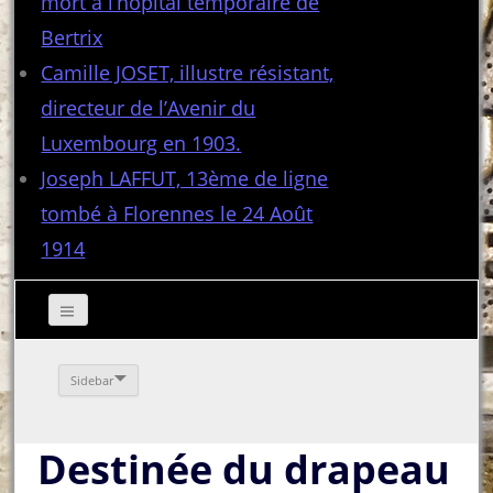
mort à l’hôpital temporaire de
Bertrix
Camille JOSET, illustre résistant,
directeur de l’Avenir du
Luxembourg en 1903.
Joseph LAFFUT, 13ème de ligne
tombé à Florennes le 24 Août
1914
Sidebar
Destinée du drapeau