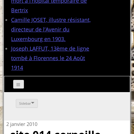
mort à l’hôpital temporaire de
Bertrix
Camille JOSET, illustre résistant,
directeur de l’Avenir du
Luxembourg en 1903.
Joseph LAFFUT, 13ème de ligne
tombé à Florennes le 24 Août
1914
Sidebar
2 janvier 2010