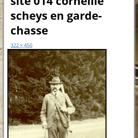
site 014 corneille
scheys en garde-
chasse
322 × 450