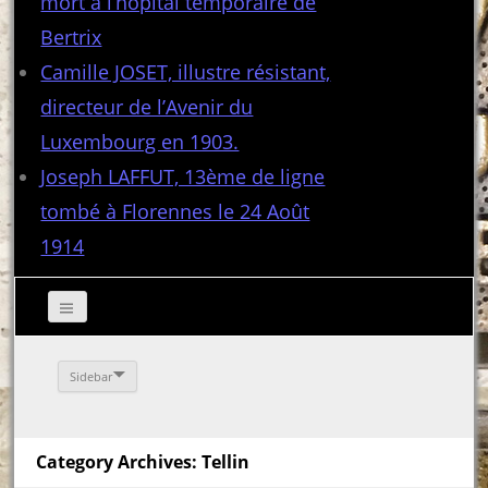
mort à l’hôpital temporaire de
Bertrix
Camille JOSET, illustre résistant,
directeur de l’Avenir du
Luxembourg en 1903.
Joseph LAFFUT, 13ème de ligne
tombé à Florennes le 24 Août
1914
Sidebar
Category Archives: Tellin