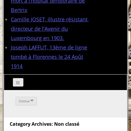
mort à l’hôpital temporaire de
Bertrix
Camille JOSET, illustre résistant,
directeur de l’Avenir du
Luxembourg en 1903.
Joseph LAFFUT, 13ème de ligne
tombé à Florennes le 24 Août
1914
Sidebar
Category Archives: Non classé