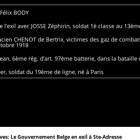
 Félix BODY
 l’exil avec JOSSE Zéphirin, soldat 1è classe au 13ème
Lucien CHENOT de Bertrix, victimes des gaz de combat
ctobre 1918
ean, 6ème rég. d’art. 97ème batterie, dans la bataille 
er, soldat du 19ème de ligne, né à Paris
ves: Le Gouvernement Belge en exil à Ste-Adresse