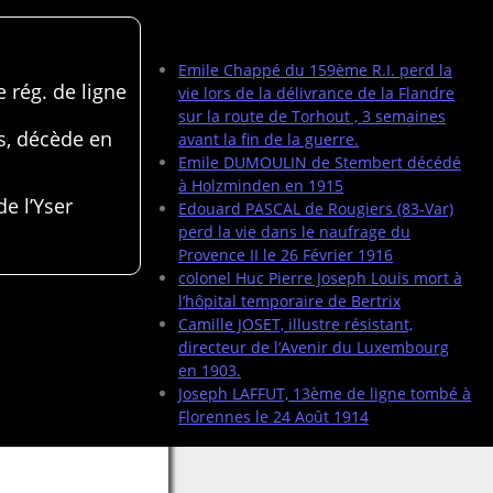
Articles récents
Emile Chappé du 159ème R.I. perd la
 rég. de ligne
vie lors de la délivrance de la Flandre
sur la route de Torhout , 3 semaines
s, décède en
avant la fin de la guerre.
Emile DUMOULIN de Stembert décédé
à Holzminden en 1915
de l’Yser
Edouard PASCAL de Rougiers (83-Var)
perd la vie dans le naufrage du
Provence II le 26 Février 1916
colonel Huc Pierre Joseph Louis mort à
l’hôpital temporaire de Bertrix
Camille JOSET, illustre résistant,
directeur de l’Avenir du Luxembourg
en 1903.
Joseph LAFFUT, 13ème de ligne tombé à
Florennes le 24 Août 1914