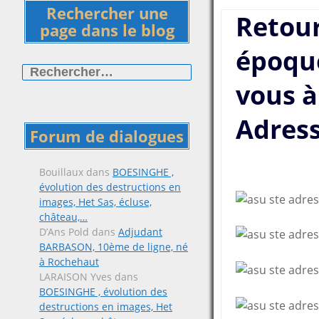
Rechercher une
Retour
page dans le blog
époqu
Rechercher :
vous à
Adres
Forum de dialogues
Bouillaux
dans
BOESINGHE ,
évolution des destructions en
images, Het Sas, écluse,
château,…
D’Ans Pold
dans
Adjudant
BARBASON, 10ème de ligne, né
à Rochehaut
LARAISON Yves
dans
BOESINGHE , évolution des
destructions en images, Het