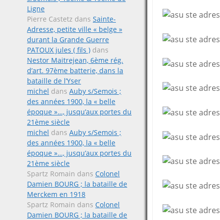
Ligne
Pierre Castetz
dans
Sainte-
Adresse, petite ville « belge »
durant la Grande Guerre
PATOUX jules ( fils )
dans
Nestor Maitrejean, 6ème rég.
d’art. 97ème batterie, dans la
bataille de l’Yser
michel
dans
Auby s/Semois ;
des années 1900, la « belle
époque »…, jusqu’aux portes du
21ème siècle
michel
dans
Auby s/Semois ;
des années 1900, la « belle
époque »…, jusqu’aux portes du
21ème siècle
Spartz Romain
dans
Colonel
Damien BOURG ; la bataille de
Merckem en 1918
Spartz Romain
dans
Colonel
Damien BOURG ; la bataille de