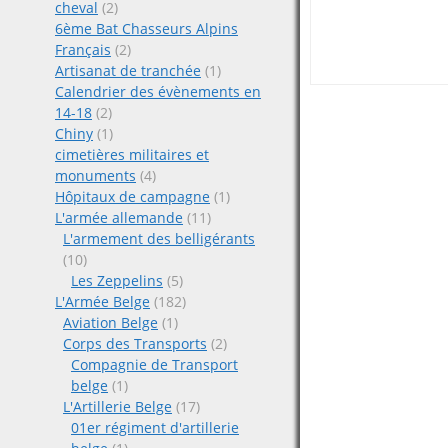
cheval
(2)
6ème Bat Chasseurs Alpins
Français
(2)
Artisanat de tranchée
(1)
Calendrier des évènements en
Posts
14-18
(2)
Chiny
(1)
cimetières militaires et
navigat
monuments
(4)
Hôpitaux de campagne
(1)
L'armée allemande
(11)
L'armement des belligérants
(10)
Les Zeppelins
(5)
L'Armée Belge
(182)
Aviation Belge
(1)
Corps des Transports
(2)
Compagnie de Transport
belge
(1)
L'Artillerie Belge
(17)
01er régiment d'artillerie