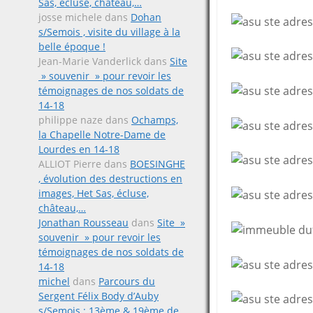
Sas, écluse, château,…
josse michele
dans
Dohan
s/Semois , visite du village à la
belle époque !
Jean-Marie Vanderlick
dans
Site
» souvenir » pour revoir les
témoignages de nos soldats de
14-18
philippe naze
dans
Ochamps,
la Chapelle Notre-Dame de
Lourdes en 14-18
ALLIOT Pierre
dans
BOESINGHE
, évolution des destructions en
images, Het Sas, écluse,
château,…
Jonathan Rousseau
dans
Site »
souvenir » pour revoir les
témoignages de nos soldats de
14-18
michel
dans
Parcours du
Sergent Félix Body d’Auby
s/Semois ; 13ème & 19ème de