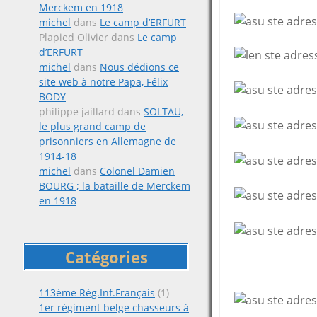
Merckem en 1918
michel
dans
Le camp d’ERFURT
Plapied Olivier
dans
Le camp
d’ERFURT
michel
dans
Nous dédions ce
site web à notre Papa, Félix
BODY
philippe jaillard
dans
SOLTAU,
le plus grand camp de
prisonniers en Allemagne de
1914-18
michel
dans
Colonel Damien
BOURG ; la bataille de Merckem
en 1918
Catégories
113ème Rég.Inf.Français
(1)
1er régiment belge chasseurs à