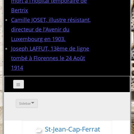
mort à l’hôpital temporaire de
Bertrix
Camille JOSET, illustre résistant,
directeur de l’Avenir du
Luxembourg en 1903.
Joseph LAFFUT, 13ème de ligne
tombé à Florennes le 24 Août
1914
Sidebar
St-Jean-Cap-Ferrat