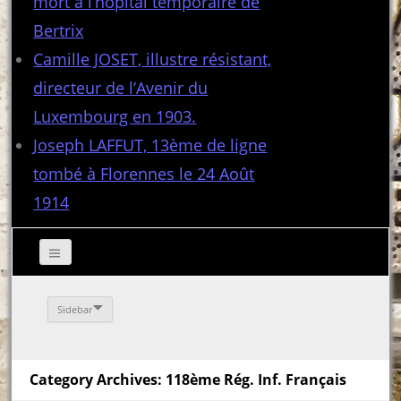
mort à l’hôpital temporaire de
Bertrix
Camille JOSET, illustre résistant,
directeur de l’Avenir du
Luxembourg en 1903.
Joseph LAFFUT, 13ème de ligne
tombé à Florennes le 24 Août
1914
Sidebar
Category Archives: 118ème Rég. Inf. Français