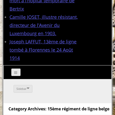
mort à l’hôpital temporaire de
Bertrix
Camille JOSET, illustre résistant,
directeur de l’Avenir du
Luxembourg en 1903.
Joseph LAFFUT, 13ème de ligne
tombé à Florennes le 24 Août
1914
Sidebar
Category Archives: 15ème régiment de ligne belge