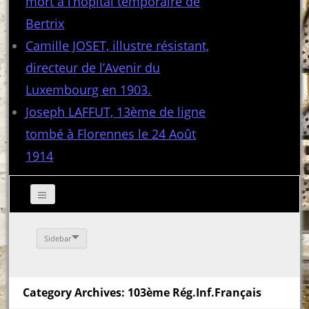
mort à l’hôpital temporaire de
Bertrix
Camille JOSET, illustre résistant,
directeur de l’Avenir du
Luxembourg en 1903.
Joseph LAFFUT, 13ème de ligne
tombé à Florennes le 24 Août
1914
Sidebar
Category Archives: 103ème Rég.Inf.Français