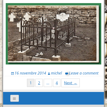
16 novembre 2014
michel
Leave a comment
Posts
1
2
…
4
Next →
navigation