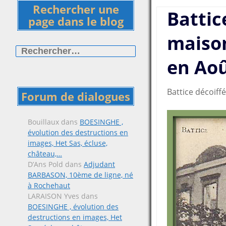
Rechercher une
Battice
page dans le blog
maiso
Rechercher :
en Aoû
Battice décoiffé
Forum de dialogues
Bouillaux
dans
BOESINGHE ,
évolution des destructions en
images, Het Sas, écluse,
château,…
D’Ans Pold
dans
Adjudant
BARBASON, 10ème de ligne, né
à Rochehaut
LARAISON Yves
dans
BOESINGHE , évolution des
destructions en images, Het