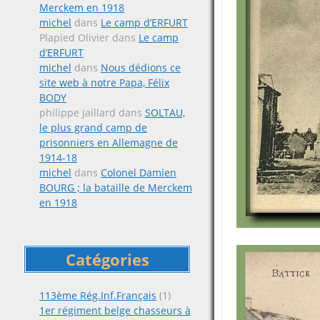
Merckem en 1918
michel
dans
Le camp d’ERFURT
Plapied Olivier
dans
Le camp
d’ERFURT
michel
dans
Nous dédions ce
site web à notre Papa, Félix
BODY
philippe jaillard
dans
SOLTAU,
le plus grand camp de
prisonniers en Allemagne de
1914-18
michel
dans
Colonel Damien
BOURG ; la bataille de Merckem
en 1918
Catégories
113ème Rég.Inf.Français
(1)
1er régiment belge chasseurs à