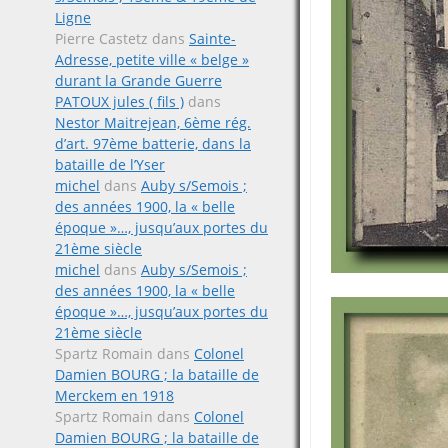
Ligne
Pierre Castetz
dans
Sainte-
Adresse, petite ville « belge »
durant la Grande Guerre
PATOUX jules ( fils )
dans
Nestor Maitrejean, 6ème rég.
d’art. 97ème batterie, dans la
bataille de l’Yser
michel
dans
Auby s/Semois ;
des années 1900, la « belle
époque »…, jusqu’aux portes du
21ème siècle
michel
dans
Auby s/Semois ;
des années 1900, la « belle
époque »…, jusqu’aux portes du
21ème siècle
Spartz Romain
dans
Colonel
Damien BOURG ; la bataille de
Merckem en 1918
Spartz Romain
dans
Colonel
Damien BOURG ; la bataille de