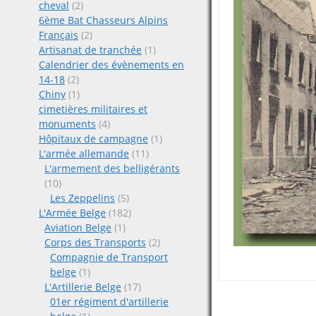
cheval
(2)
6ème Bat Chasseurs Alpins
Français
(2)
Artisanat de tranchée
(1)
Calendrier des évènements en
14-18
(2)
Chiny
(1)
cimetières militaires et
monuments
(4)
Hôpitaux de campagne
(1)
L'armée allemande
(11)
L'armement des belligérants
(10)
Les Zeppelins
(5)
L'Armée Belge
(182)
Aviation Belge
(1)
Corps des Transports
(2)
Compagnie de Transport
belge
(1)
L'Artillerie Belge
(17)
01er régiment d'artillerie