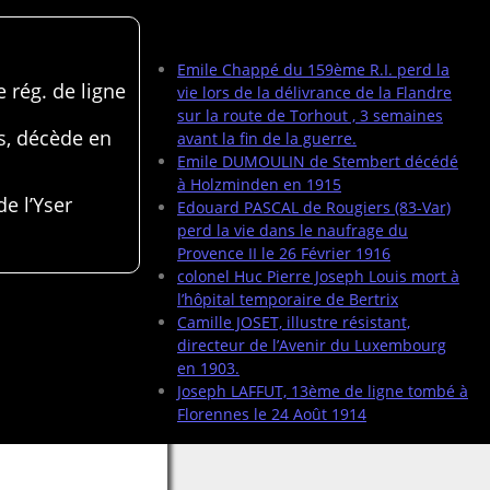
Articles récents
Emile Chappé du 159ème R.I. perd la
 rég. de ligne
vie lors de la délivrance de la Flandre
sur la route de Torhout , 3 semaines
s, décède en
avant la fin de la guerre.
Emile DUMOULIN de Stembert décédé
à Holzminden en 1915
de l’Yser
Edouard PASCAL de Rougiers (83-Var)
perd la vie dans le naufrage du
Provence II le 26 Février 1916
colonel Huc Pierre Joseph Louis mort à
l’hôpital temporaire de Bertrix
Camille JOSET, illustre résistant,
directeur de l’Avenir du Luxembourg
en 1903.
Joseph LAFFUT, 13ème de ligne tombé à
Florennes le 24 Août 1914