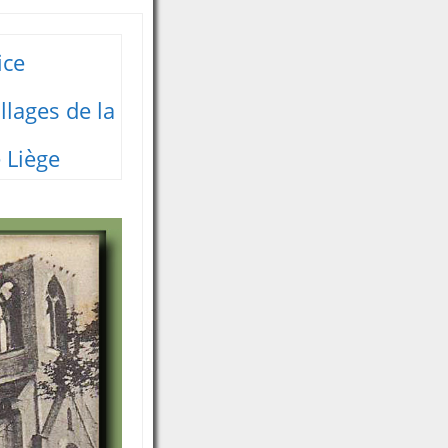
ice
illages de la
 Liège