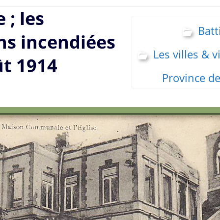
 ; les
Batt
ns incendiées
Les villes & v
t 1914
Province de