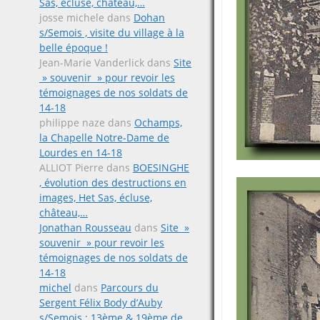
Sas, écluse, château,…
josse michele
dans
Dohan
s/Semois , visite du village à la
belle époque !
Jean-Marie Vanderlick
dans
Site
» souvenir » pour revoir les
témoignages de nos soldats de
14-18
philippe naze
dans
Ochamps,
la Chapelle Notre-Dame de
Lourdes en 14-18
ALLIOT Pierre
dans
BOESINGHE
, évolution des destructions en
images, Het Sas, écluse,
château,…
Jonathan Rousseau
dans
Site »
souvenir » pour revoir les
témoignages de nos soldats de
14-18
michel
dans
Parcours du
Sergent Félix Body d’Auby
s/Semois ; 13ème & 19ème de