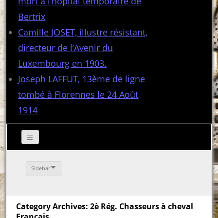
mort à l’hôpital temporaire de
Bertrix
Camille JOSET, illustre résistant,
directeur de l’Avenir du
Luxembourg en 1903.
Joseph LAFFUT, 13ème de ligne
tombé à Florennes le 24 Août
1914
Sidebar
Category Archives: 2è Rég. Chasseurs à cheval
Français