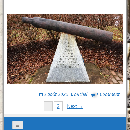
2 août 2020
michel
1 Comment
Posts
1
2
Next →
navigation