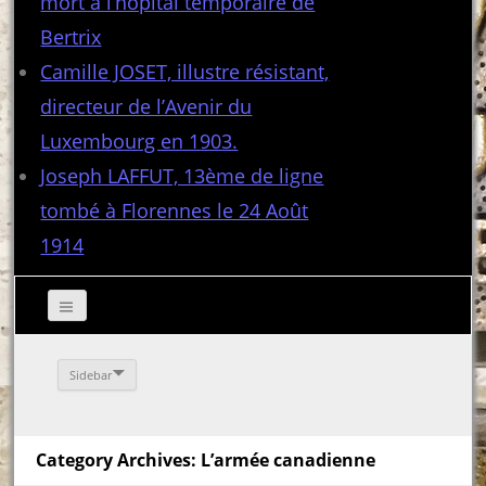
mort à l’hôpital temporaire de
Bertrix
Camille JOSET, illustre résistant,
directeur de l’Avenir du
Luxembourg en 1903.
Joseph LAFFUT, 13ème de ligne
tombé à Florennes le 24 Août
1914
Sidebar
Category Archives: L’armée canadienne