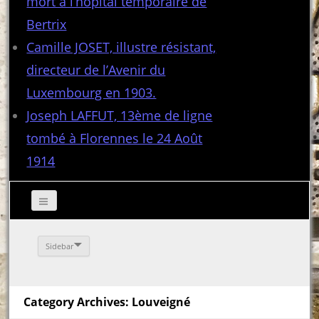
mort à l’hôpital temporaire de
Bertrix
Camille JOSET, illustre résistant,
directeur de l’Avenir du
Luxembourg en 1903.
Joseph LAFFUT, 13ème de ligne
tombé à Florennes le 24 Août
1914
Sidebar
Category Archives: Louveigné