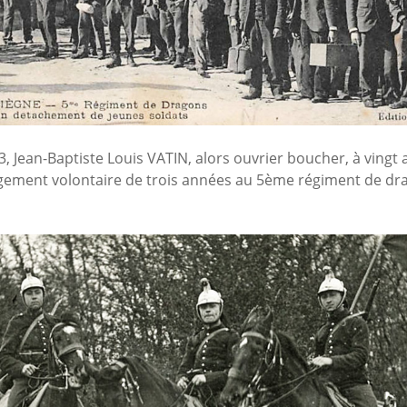
, Jean-Baptiste Louis VATIN, alors ouvrier boucher, à vingt a
gement volontaire de trois années au 5ème régiment de dr