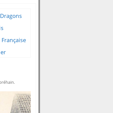
.Dragons
is
 Française
ier
bréhain.