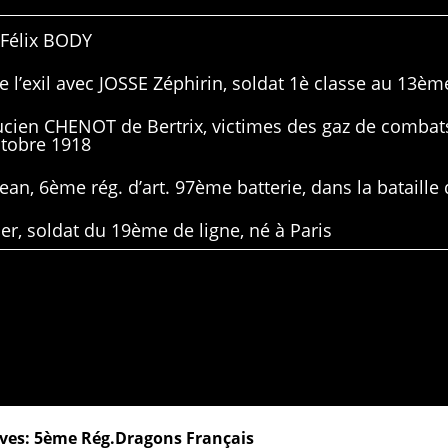
 Félix BODY
 l’exil avec JOSSE Zéphirin, soldat 1è classe au 13ème
Lucien CHENOT de Bertrix, victimes des gaz de combat
ctobre 1918
ean, 6ème rég. d’art. 97ème batterie, dans la bataille 
er, soldat du 19ème de ligne, né à Paris
ives: 5ème Rég.Dragons Français