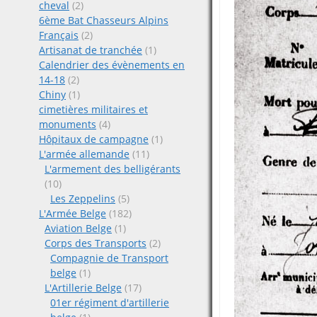
cheval
(2)
6ème Bat Chasseurs Alpins
Français
(2)
Artisanat de tranchée
(1)
Calendrier des évènements en
14-18
(2)
Chiny
(1)
cimetières militaires et
monuments
(4)
Hôpitaux de campagne
(1)
L'armée allemande
(11)
L'armement des belligérants
(10)
Les Zeppelins
(5)
L'Armée Belge
(182)
Aviation Belge
(1)
Corps des Transports
(2)
Compagnie de Transport
belge
(1)
L'Artillerie Belge
(17)
01er régiment d'artillerie