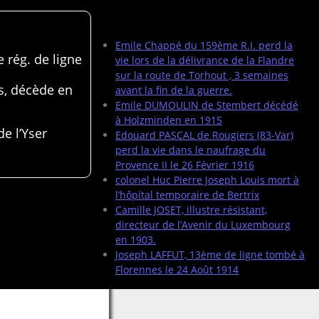
Articles récents
Emile Chappé du 159ème R.I. perd la
 rég. de ligne
vie lors de la délivrance de la Flandre
sur la route de Torhout , 3 semaines
s, décède en
avant la fin de la guerre.
Emile DUMOULIN de Stembert décédé
à Holzminden en 1915
de l’Yser
Edouard PASCAL de Rougiers (83-Var)
perd la vie dans le naufrage du
Provence II le 26 Février 1916
colonel Huc Pierre Joseph Louis mort à
l’hôpital temporaire de Bertrix
Camille JOSET, illustre résistant,
directeur de l’Avenir du Luxembourg
en 1903.
Joseph LAFFUT, 13ème de ligne tombé à
Florennes le 24 Août 1914