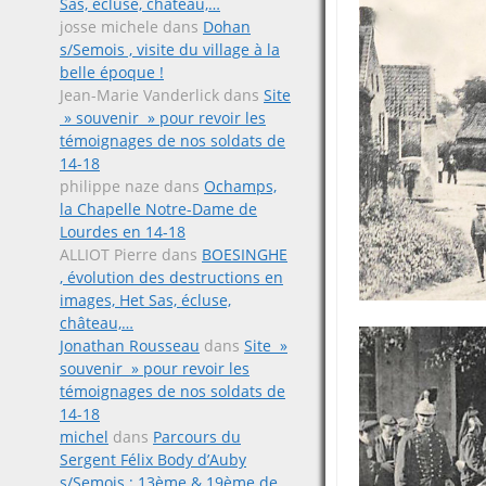
Sas, écluse, château,…
josse michele
dans
Dohan
s/Semois , visite du village à la
belle époque !
Jean-Marie Vanderlick
dans
Site
» souvenir » pour revoir les
témoignages de nos soldats de
14-18
philippe naze
dans
Ochamps,
la Chapelle Notre-Dame de
Lourdes en 14-18
ALLIOT Pierre
dans
BOESINGHE
, évolution des destructions en
images, Het Sas, écluse,
château,…
Jonathan Rousseau
dans
Site »
souvenir » pour revoir les
témoignages de nos soldats de
14-18
michel
dans
Parcours du
Sergent Félix Body d’Auby
s/Semois ; 13ème & 19ème de