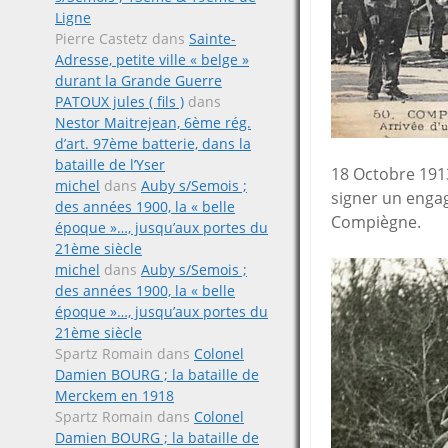
Ligne
Pierre Castetz
dans
Sainte-
Adresse, petite ville « belge »
durant la Grande Guerre
PATOUX jules ( fils )
dans
Nestor Maitrejean, 6ème rég.
d’art. 97ème batterie, dans la
bataille de l’Yser
18 Octobre 1913
michel
dans
Auby s/Semois ;
signer un enga
des années 1900, la « belle
Compiègne.
époque »…, jusqu’aux portes du
21ème siècle
michel
dans
Auby s/Semois ;
des années 1900, la « belle
époque »…, jusqu’aux portes du
21ème siècle
Spartz Romain
dans
Colonel
Damien BOURG ; la bataille de
Merckem en 1918
Spartz Romain
dans
Colonel
Damien BOURG ; la bataille de