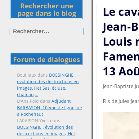
Rechercher une
Le cav
page dans le blog
Jean-B
Rechercher :
Louis 
Famenn
Forum de dialogues
13 Aoû
Bouillaux
dans
BOESINGHE ,
évolution des destructions en
Jean-Baptiste Ju
images, Het Sas, écluse,
château,…
Fils de Jules J
D’Ans Pold
dans
Adjudant
BARBASON, 10ème de ligne, né
à Rochehaut
LARAISON Yves
dans
BOESINGHE , évolution des
destructions en images, Het