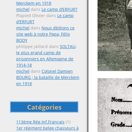
Merckem en 1918
michel
dans
Le camp d’ERFURT
Plapied Olivier
dans
Le camp
d’ERFURT
michel
dans
Nous dédions ce
site web à notre Papa, Félix
BODY
philippe jaillard
dans
SOLTAU,
le plus grand camp de
prisonniers en Allemagne de
1914-18
michel
dans
Colonel Damien
BOURG ; la bataille de Merckem
en 1918
Catégories
113ème Rég.Inf.Français
(1)
1er régiment belge chasseurs à