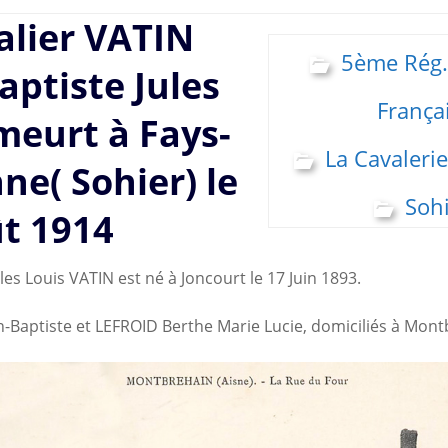
alier VATIN
5ème Rég
aptiste Jules
França
meurt à Fays-
La Cavalerie
e( Sohier) le
Soh
t 1914
les Louis VATIN est né à Joncourt le 17 Juin 1893.
ean-Baptiste et LEFROID Berthe Marie Lucie, domiciliés à Mont