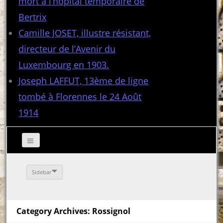
mort à l’hôpital temporaire de
Bertrix
Camille JOSET, illustre résistant,
directeur de l’Avenir du
Luxembourg en 1903.
Joseph LAFFUT, 13ème de ligne
tombé à Florennes le 24 Août
1914
Sidebar
Category Archives: Rossignol