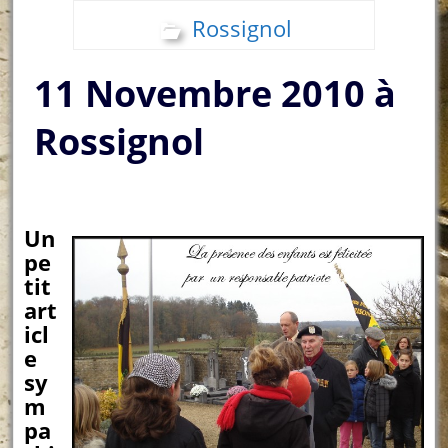
Rossignol
11 Novembre 2010 à
Rossignol
Un
pe
tit
art
icl
e
sy
m
pa