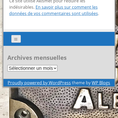
Ce site utilise Akismet pour réduire les
indésirables.
En savoir plus sur comment les
données de vos commentaires sont utilisées
.
Archives mensuelles
Archives
mensuelles
Proudly powered by WordPress
theme by
WP Blogs