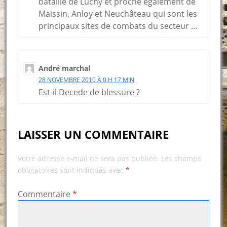
bataille de Luchy et proche également de
Maissin, Anloy et Neuchâteau qui sont les
principaux sites de combats du secteur …
André marchal
28 NOVEMBRE 2010 À 0 H 17 MIN
Est-il Decede de blessure ?
LAISSER UN COMMENTAIRE
Votre adresse e-mail ne sera pas publiée.
Les champs
obligatoires sont indiqués avec
*
Commentaire
*