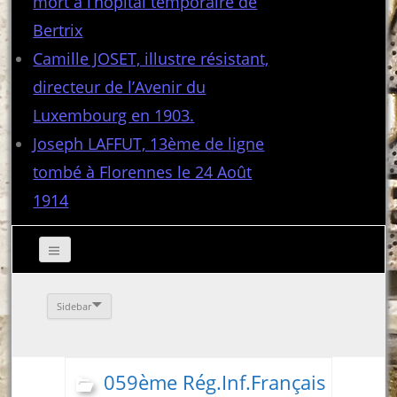
mort à l’hôpital temporaire de
Bertrix
Camille JOSET, illustre résistant,
directeur de l’Avenir du
Luxembourg en 1903.
Joseph LAFFUT, 13ème de ligne
tombé à Florennes le 24 Août
1914
Sidebar
059ème Rég.Inf.Français