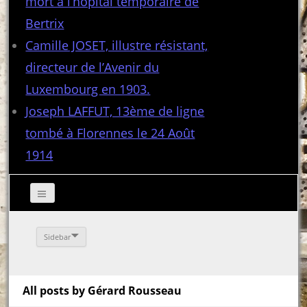
mort à l’hôpital temporaire de
Bertrix
Camille JOSET, illustre résistant,
directeur de l’Avenir du
Luxembourg en 1903.
Joseph LAFFUT, 13ème de ligne
tombé à Florennes le 24 Août
1914
Sidebar
All posts by Gérard Rousseau