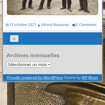
31 octobre 2021
Gérard Rousseau
5 Comments
Archives mensuelles
Archives
mensuelles
Proudly powered by WordPress
theme by
WP Blogs