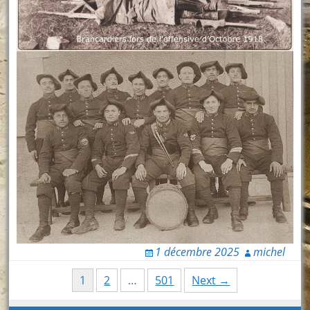
1 décembre 2025
michel
Posts
1
2
…
501
Next →