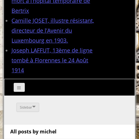
mort à l’hôpital temporaire de
Bertrix
Camille JOSET, illustre résistant,
directeur de l’Avenir du
Luxembourg en 1903.
Joseph LAFFUT, 13ème de ligne
tombé à Florennes le 24 Août
1914
Sidebar
All posts by michel