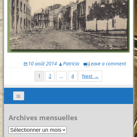
10 août 2014
Patricia
Leave a comment
Posts
1
2
…
4
Next →
navigation
Archives mensuelles
Archives