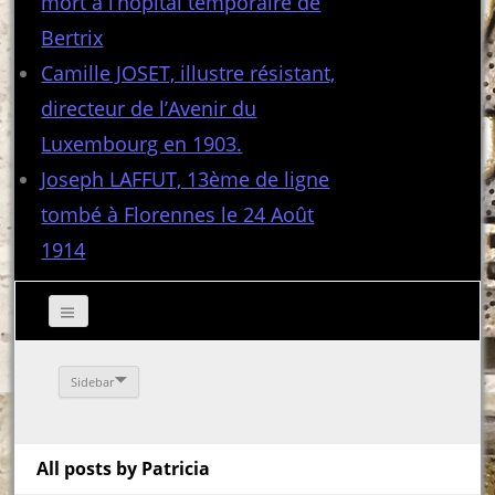
mort à l’hôpital temporaire de
Bertrix
Camille JOSET, illustre résistant,
directeur de l’Avenir du
Luxembourg en 1903.
Joseph LAFFUT, 13ème de ligne
tombé à Florennes le 24 Août
1914
Sidebar
All posts by Patricia