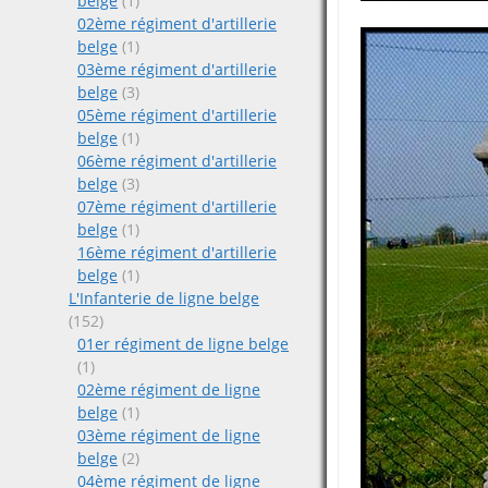
belge
(1)
02ème régiment d'artillerie
belge
(1)
03ème régiment d'artillerie
belge
(3)
05ème régiment d'artillerie
belge
(1)
06ème régiment d'artillerie
belge
(3)
07ème régiment d'artillerie
belge
(1)
16ème régiment d'artillerie
belge
(1)
L'Infanterie de ligne belge
(152)
01er régiment de ligne belge
(1)
02ème régiment de ligne
belge
(1)
03ème régiment de ligne
belge
(2)
04ème régiment de ligne