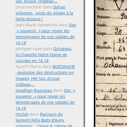
Sas, écluse, château,…
josse michele
dans
Dohan
s/Semois , visite du village à la
belle époque !
Jean-Marie Vanderlick
dans
Site
» souvenir » pour revoir les
témoignages de nos soldats de
14-18
philippe naze
dans
Ochamps,
la Chapelle Notre-Dame de
Lourdes en 14-18
ALLIOT Pierre
dans
BOESINGHE
, évolution des destructions en
images, Het Sas, écluse,
château,…
Jonathan Rousseau
dans
Site »
souvenir » pour revoir les
témoignages de nos soldats de
14-18
michel
dans
Parcours du
Sergent Félix Body d’Auby
s/Semois ; 13ème & 19ème de