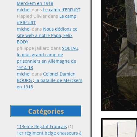
Merckem en 1918
michel
dans
Le camp d’ERFURT
Plapied Olivier
dans
Le camp
d’ERFURT
michel
dans
Nous dédions ce
site web à notre Papa, Félix
BODY
philippe jaillard
dans
SOLTAU,
le plus grand camp de
prisonniers en Allemagne de
1914-18
michel
dans
Colonel Damien
BOURG ; la bataille de Merckem
en 1918
Catégories
113ème Rég.Inf.Français
(1)
1er régiment belge chasseurs à