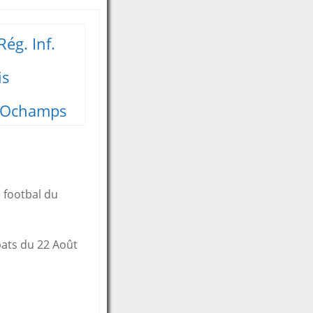
ég. Inf.
is
Ochamps
 footbal du
bats du 22 Août