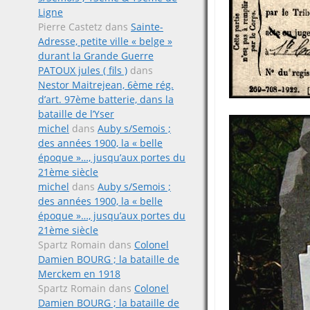
Ligne
Pierre Castetz
dans
Sainte-
Adresse, petite ville « belge »
durant la Grande Guerre
PATOUX jules ( fils )
dans
Nestor Maitrejean, 6ème rég.
d’art. 97ème batterie, dans la
bataille de l’Yser
michel
dans
Auby s/Semois ;
des années 1900, la « belle
époque »…, jusqu’aux portes du
21ème siècle
michel
dans
Auby s/Semois ;
des années 1900, la « belle
époque »…, jusqu’aux portes du
21ème siècle
Spartz Romain
dans
Colonel
Damien BOURG ; la bataille de
Merckem en 1918
Spartz Romain
dans
Colonel
Damien BOURG ; la bataille de