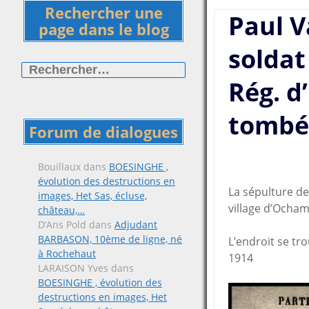
Rechercher une
Paul V
page dans le blog
solda
Rechercher :
Rég. d’
tombé
Forum de dialogues
Bouillaux
dans
BOESINGHE ,
évolution des destructions en
La sépulture de
images, Het Sas, écluse,
village d’Ocham
château,…
D’Ans Pold
dans
Adjudant
BARBASON, 10ème de ligne, né
L’endroit se tr
à Rochehaut
1914
LARAISON Yves
dans
BOESINGHE , évolution des
destructions en images, Het