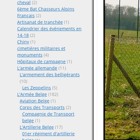
cheval
(2)
6ème Bat Chasseurs Alpins
Français
(2)
Artisanat de tranchée
(1)
Calendrier des évènements en
14-18
(2)
Chiny
(1)
cimetières militaires et
monuments
(4)
Hôpitaux de campagne
(1)
L'armée allemande
(11)
L'armement des belligérants
(10)
Les Zeppelins
(5)
L'Armée Belge
(182)
Aviation Belge
(1)
Corps des Transports
(2)
Compagnie de Transport
belge
(1)
L'Artillerie Belge
(17)
01er régiment d'artillerie