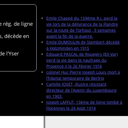
Articles récents
Emile Chappé du 159ème R.I. perd la
 rég. de ligne
vie lors de la délivrance de la Flandre
sur la route de Torhout , 3 semaines
s, décède en
avant la fin de la guerre.
Emile DUMOULIN de Stembert décédé
à Holzminden en 1915
de l’Yser
Edouard PASCAL de Rougiers (83-Var)
perd la vie dans le naufrage du
Provence II le 26 Février 1916
colonel Huc Pierre Joseph Louis mort à
l’hôpital temporaire de Bertrix
Camille JOSET, illustre résistant,
directeur de l’Avenir du Luxembourg
en 1903.
Joseph LAFFUT, 13ème de ligne tombé à
Florennes le 24 Août 1914