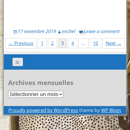
17 novembre 2019
michel
Leave a comment
Posts
← Previous
1
2
3
4
…
10
Next →
navigation
Archives mensuelles
Archives
mensuelles
Proudly powered by WordPress
theme by
WP Blogs