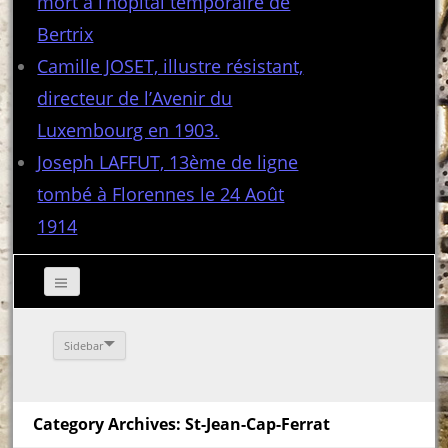
mort à l’hôpital temporaire de
Bertrix
Camille JOSET, illustre résistant,
directeur de l’Avenir du
Luxembourg en 1903.
Joseph LAFFUT, 13ème de ligne
tombé à Florennes le 24 Août
1914
Sidebar
Category Archives: St-Jean-Cap-Ferrat