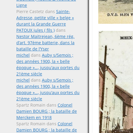
Ligne
Pierre Castetz
dans
Sainte-
Adresse, petite ville « belge »
durant la Grande Guerre
PATOUX jules ( fils )
dans
Nestor Maitrejean, 6ème rég.
d’art. 97ème batterie, dans la
bataille de l’Yser
michel
dans
Auby s/Semois ;
des années 1900, la « belle
époque »…, jusqu’aux portes du
21ème siècle
michel
dans
Auby s/Semois ;
des années 1900, la « belle
époque »…, jusqu’aux portes du
21ème siècle
Spartz Romain
dans
Colonel
Damien BOURG ; la bataille de
Merckem en 1918
Spartz Romain
dans
Colonel
Damien BOURG ; la bataille de