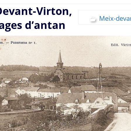
evant-Virton,
Meix-deva
ages d’antan