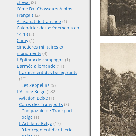
cheval
(2)
6ème Bat Chasseurs Alpins
Français
(2)
Artisanat de tranchée
(1)
Calendrier des évènements en
14-18
(2)
Chiny
(1)
cimetières militaires et
monuments
(4)
Hôpitaux de campagne
(1)
L'armée allemande
(11)
L'armement des belligérants
(10)
Les Zeppelins
(5)
L'Armée Belge
(182)
Aviation Belge
(1)
Corps des Transports
(2)
Compagnie de Transport
belge
(1)
L'Artillerie Belge
(17)
01er régiment d'artillerie