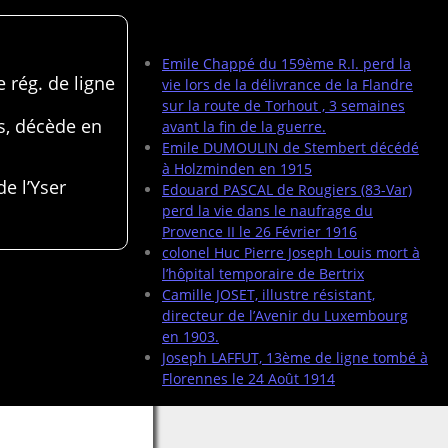
Articles récents
Emile Chappé du 159ème R.I. perd la
 rég. de ligne
vie lors de la délivrance de la Flandre
sur la route de Torhout , 3 semaines
s, décède en
avant la fin de la guerre.
Emile DUMOULIN de Stembert décédé
à Holzminden en 1915
de l’Yser
Edouard PASCAL de Rougiers (83-Var)
perd la vie dans le naufrage du
Provence II le 26 Février 1916
colonel Huc Pierre Joseph Louis mort à
l’hôpital temporaire de Bertrix
Camille JOSET, illustre résistant,
directeur de l’Avenir du Luxembourg
en 1903.
Joseph LAFFUT, 13ème de ligne tombé à
Florennes le 24 Août 1914