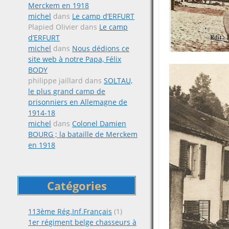
Merckem en 1918
michel
dans
Le camp d’ERFURT
Plapied Olivier
dans
Le camp
d’ERFURT
michel
dans
Nous dédions ce
site web à notre Papa, Félix
BODY
philippe jaillard
dans
SOLTAU,
le plus grand camp de
prisonniers en Allemagne de
1914-18
michel
dans
Colonel Damien
BOURG ; la bataille de Merckem
en 1918
Catégories
113ème Rég.Inf.Français
(1)
1er régiment belge chasseurs à