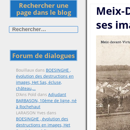
Rechercher une
Meix-D
page dans le blog
ses im
Rechercher :
Forum de dialogues
Bouillaux
dans
BOESINGHE ,
évolution des destructions en
images, Het Sas, écluse,
château,…
D’Ans Pold
dans
Adjudant
BARBASON, 10ème de ligne, né
à Rochehaut
LARAISON Yves
dans
BOESINGHE , évolution des
destructions en images, Het