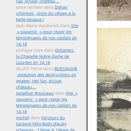
Sas, écluse, château,…
josse michele
dans
Dohan
s/Semois , visite du village à la
belle époque !
Jean-Marie Vanderlick
dans
Site
» souvenir » pour revoir les
témoignages de nos soldats de
14-18
philippe naze
dans
Ochamps,
la Chapelle Notre-Dame de
Lourdes en 14-18
ALLIOT Pierre
dans
BOESINGHE
, évolution des destructions en
images, Het Sas, écluse,
château,…
Jonathan Rousseau
dans
Site »
souvenir » pour revoir les
témoignages de nos soldats de
14-18
michel
dans
Parcours du
Sergent Félix Body d’Auby
s/Semois ; 13ème & 19ème de