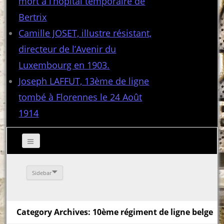
mort à l’hôpital temporaire de
Bertrix
Camille JOSET, illustre résistant,
directeur de l’Avenir du
Luxembourg en 1903.
Joseph LAFFUT, 13ème de ligne
tombé à Florennes le 24 Août
1914
Sidebar
Category Archives: 10ème régiment de ligne belge