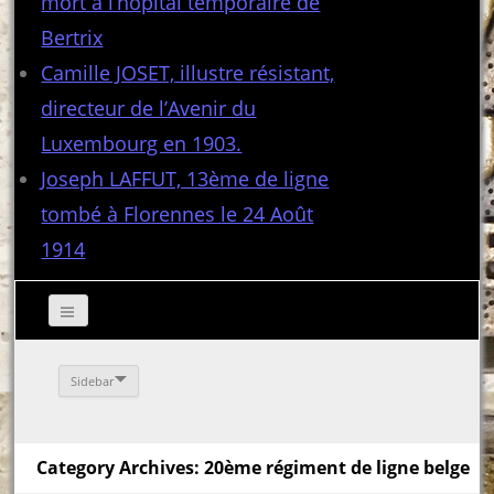
mort à l’hôpital temporaire de
Bertrix
Camille JOSET, illustre résistant,
directeur de l’Avenir du
Luxembourg en 1903.
Joseph LAFFUT, 13ème de ligne
tombé à Florennes le 24 Août
1914
Sidebar
Category Archives: 20ème régiment de ligne belge