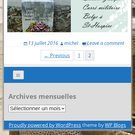
13 juillet 2016
michel
Leave a comment
Posts
← Previous
1
2
navigation
Archives mensuelles
Archives
mensuelles
Proudly powered by WordPress
theme by
WP Blogs