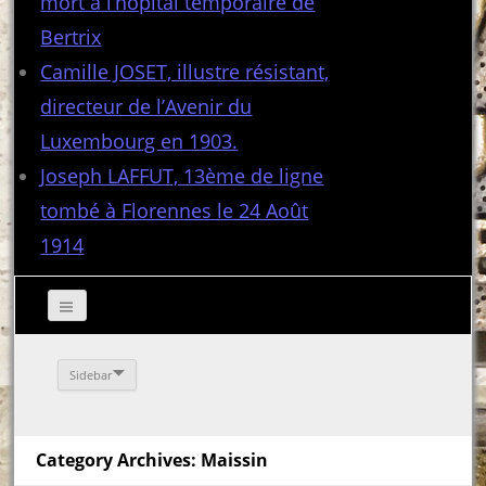
mort à l’hôpital temporaire de
Bertrix
Camille JOSET, illustre résistant,
directeur de l’Avenir du
Luxembourg en 1903.
Joseph LAFFUT, 13ème de ligne
tombé à Florennes le 24 Août
1914
Sidebar
Category Archives: Maissin