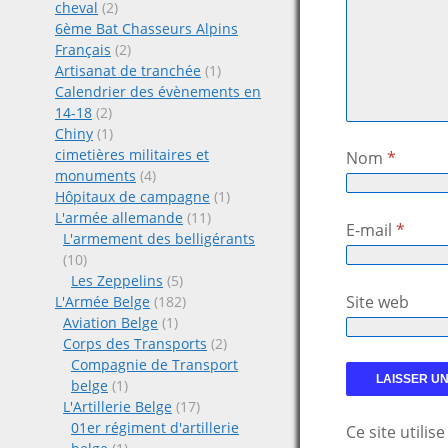
cheval
(2)
6ème Bat Chasseurs Alpins
Français
(2)
Artisanat de tranchée
(1)
Calendrier des évènements en
14-18
(2)
Chiny
(1)
cimetières militaires et
Nom
*
monuments
(4)
Hôpitaux de campagne
(1)
L'armée allemande
(11)
E-mail
*
L'armement des belligérants
(10)
Les Zeppelins
(5)
Site web
L'Armée Belge
(182)
Aviation Belge
(1)
Corps des Transports
(2)
Compagnie de Transport
belge
(1)
L'Artillerie Belge
(17)
01er régiment d'artillerie
Ce site utili