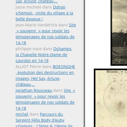
Sas, écluse, château,…
josse michele
dans
Dohan
s/Semois , visite du village à la
belle époque !
Jean-Marie Vanderlick
dans
Site
» souvenir » pour revoir les
témoignages de nos soldats de
14-18
philippe naze
dans
Ochamps,
la Chapelle Notre-Dame de
Lourdes en 14-18
ALLIOT Pierre
dans
BOESINGHE
, évolution des destructions en
images, Het Sas, écluse,
château,…
Jonathan Rousseau
dans
Site »
souvenir » pour revoir les
témoignages de nos soldats de
14-18
michel
dans
Parcours du
Sergent Félix Body d’Auby
s/Semois ; 13ème & 19ème de