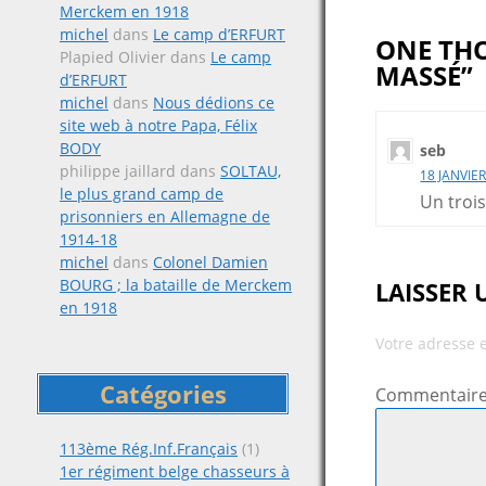
Merckem en 1918
michel
dans
Le camp d’ERFURT
ONE THO
Plapied Olivier
dans
Le camp
MASSÉ”
d’ERFURT
michel
dans
Nous dédions ce
site web à notre Papa, Félix
BODY
seb
philippe jaillard
dans
SOLTAU,
18 JANVIER
le plus grand camp de
Un trois
prisonniers en Allemagne de
1914-18
michel
dans
Colonel Damien
BOURG ; la bataille de Merckem
LAISSER
en 1918
Votre adresse 
Catégories
Commentair
113ème Rég.Inf.Français
(1)
1er régiment belge chasseurs à