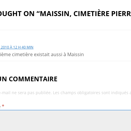
UGHT ON “MAISSIN, CIMETIÈRE PIERR
 2010 À 12 H 40 MIN
ième cimetière existait aussi à Maissin
 UN COMMENTAIRE
e-mail ne sera pas publiée.
Les champs obligatoires sont indiqués
e
*