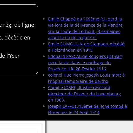
Articles récents
Emile Chappé du 159ème R.I. perd la
 rég. de ligne
vie lors de la délivrance de la Flandre
sur la route de Torhout , 3 semaines
s, décède en
avant la fin de la guerre.
Emile DUMOULIN de Stembert décédé
à Holzminden en 1915
de l’Yser
Edouard PASCAL de Rougiers (83-Var)
perd la vie dans le naufrage du
Provence II le 26 Février 1916
colonel Huc Pierre Joseph Louis mort à
l’hôpital temporaire de Bertrix
Camille JOSET, illustre résistant,
directeur de l’Avenir du Luxembourg
en 1903.
Joseph LAFFUT, 13ème de ligne tombé à
Florennes le 24 Août 1914