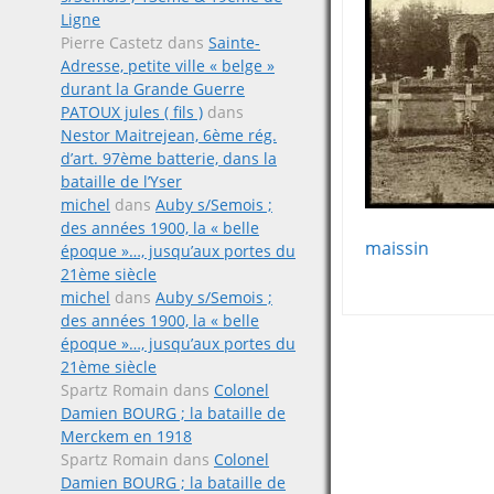
Ligne
Pierre Castetz
dans
Sainte-
Adresse, petite ville « belge »
durant la Grande Guerre
PATOUX jules ( fils )
dans
Nestor Maitrejean, 6ème rég.
d’art. 97ème batterie, dans la
bataille de l’Yser
michel
dans
Auby s/Semois ;
des années 1900, la « belle
maissin
époque »…, jusqu’aux portes du
21ème siècle
michel
dans
Auby s/Semois ;
des années 1900, la « belle
époque »…, jusqu’aux portes du
Post
21ème siècle
Spartz Romain
dans
Colonel
navigat
Damien BOURG ; la bataille de
Merckem en 1918
Spartz Romain
dans
Colonel
Damien BOURG ; la bataille de