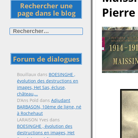
Rechercher une
Pierre
page dans le blog
Rechercher :
Forum de dialogues
Bouillaux
dans
BOESINGHE ,
évolution des destructions en
images, Het Sas, écluse,
château,…
D’Ans Pold
dans
Adjudant
BARBASON, 10ème de ligne, né
à Rochehaut
LARAISON Yves
dans
BOESINGHE , évolution des
destructions en images, Het