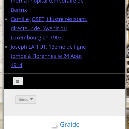
mort à l’hôpital temporaire de
Bertrix
Camille JOSET, illustre résistant,
directeur de l’Avenir du
Luxembourg en 1903.
Joseph LAFFUT, 13ème de ligne
tombé à Florennes le 24 Août
1914
Sidebar
Graide