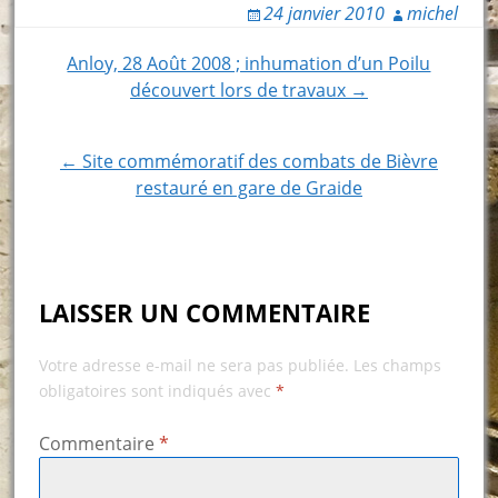
24 janvier 2010
michel
Post
Anloy, 28 Août 2008 ; inhumation d’un Poilu
découvert lors de travaux →
navigation
← Site commémoratif des combats de Bièvre
restauré en gare de Graide
LAISSER UN COMMENTAIRE
Votre adresse e-mail ne sera pas publiée.
Les champs
obligatoires sont indiqués avec
*
Commentaire
*