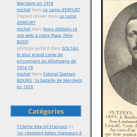
Merckem en 1918
michel
dans
Le camp d’ERFURT
Plapied Olivier
dans
Le camp
d’ERFURT
michel
dans
Nous dédions ce
site web à notre Papa, Félix
BODY
philippe jaillard
dans
SOLTAU,
le plus grand camp de
prisonniers en Allemagne de
1914-18
michel
dans
Colonel Damien
BOURG ; la bataille de Merckem
en 1918
Catégories
113ème Rég.Inf.Français
(1)
1er régiment belge chasseurs à