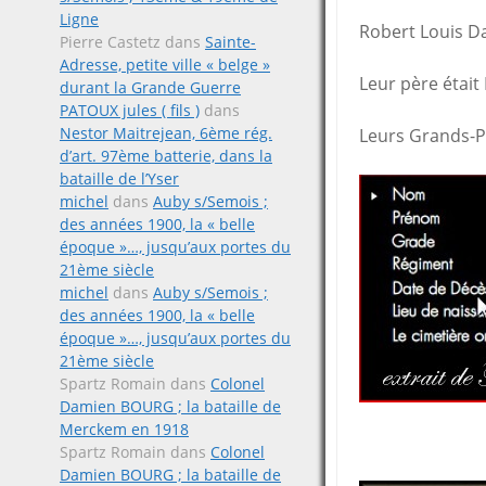
Ligne
Robert Louis Da
Pierre Castetz
dans
Sainte-
Adresse, petite ville « belge »
Leur père étai
durant la Grande Guerre
PATOUX jules ( fils )
dans
Nestor Maitrejean, 6ème rég.
Leurs Grands-Pa
d’art. 97ème batterie, dans la
bataille de l’Yser
michel
dans
Auby s/Semois ;
des années 1900, la « belle
époque »…, jusqu’aux portes du
21ème siècle
michel
dans
Auby s/Semois ;
des années 1900, la « belle
époque »…, jusqu’aux portes du
21ème siècle
Spartz Romain
dans
Colonel
Damien BOURG ; la bataille de
Merckem en 1918
Spartz Romain
dans
Colonel
Damien BOURG ; la bataille de