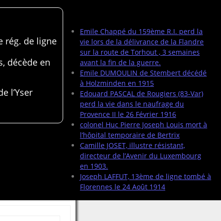
Articles récents
Emile Chappé du 159ème R.I. perd la
 rég. de ligne
vie lors de la délivrance de la Flandre
sur la route de Torhout , 3 semaines
s, décède en
avant la fin de la guerre.
Emile DUMOULIN de Stembert décédé
à Holzminden en 1915
de l’Yser
Edouard PASCAL de Rougiers (83-Var)
perd la vie dans le naufrage du
Provence II le 26 Février 1916
colonel Huc Pierre Joseph Louis mort à
l’hôpital temporaire de Bertrix
Camille JOSET, illustre résistant,
directeur de l’Avenir du Luxembourg
en 1903.
Joseph LAFFUT, 13ème de ligne tombé à
Florennes le 24 Août 1914