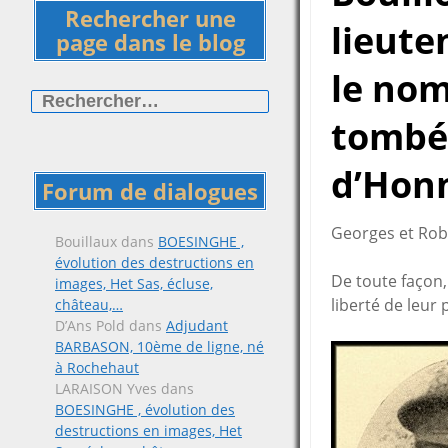
Rechercher une
lieute
page dans le blog
le nom
Rechercher :
tombé
d’Honn
Forum de dialogues
Georges et Robe
Bouillaux
dans
BOESINGHE ,
évolution des destructions en
De toute façon,
images, Het Sas, écluse,
liberté de leur 
château,…
D’Ans Pold
dans
Adjudant
BARBASON, 10ème de ligne, né
à Rochehaut
LARAISON Yves
dans
BOESINGHE , évolution des
destructions en images, Het