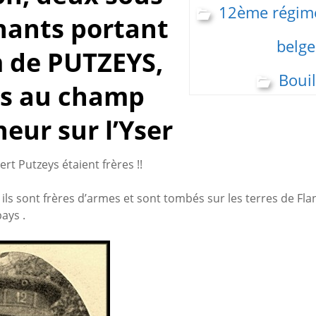
12ème régime
nants portant
belge
 de PUTZEYS,
Boui
s au champ
eur sur l’Yser
rt Putzeys étaient frères !!
 ils sont frères d’armes et sont tombés sur les terres de Fla
pays .