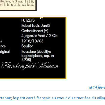
14 févr
tehan; le petit carré français au coeur du cimetière du vill