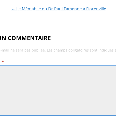
ion
← Le Mémabile du Dr Paul Famenne à Florenville
 UN COMMENTAIRE
e-mail ne sera pas publiée.
Les champs obligatoires sont indiqués
e
*