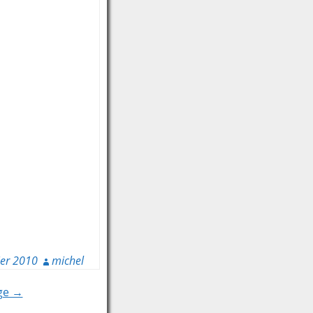
ier 2010
michel
age →