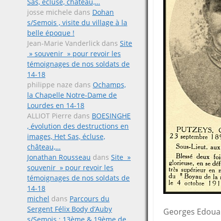
Sas, écluse, château,…
josse michele
dans
Dohan
s/Semois , visite du village à la
belle époque !
Jean-Marie Vanderlick
dans
Site
» souvenir » pour revoir les
témoignages de nos soldats de
14-18
philippe naze
dans
Ochamps,
la Chapelle Notre-Dame de
Lourdes en 14-18
ALLIOT Pierre
dans
BOESINGHE
, évolution des destructions en
images, Het Sas, écluse,
château,…
Jonathan Rousseau
dans
Site »
souvenir » pour revoir les
témoignages de nos soldats de
14-18
michel
dans
Parcours du
Sergent Félix Body d’Auby
Georges Edouar
s/Semois ; 13ème & 19ème de