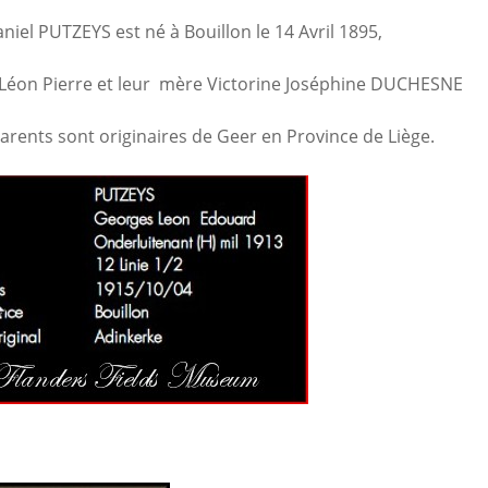
niel PUTZEYS est né à Bouillon le 14 Avril 1895,
t Léon Pierre et leur mère Victorine Joséphine DUCHESNE
rents sont originaires de Geer en Province de Liège.