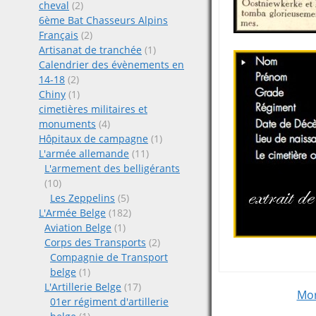
cheval
(2)
6ème Bat Chasseurs Alpins
Français
(2)
Artisanat de tranchée
(1)
Calendrier des évènements en
14-18
(2)
Chiny
(1)
cimetières militaires et
monuments
(4)
Hôpitaux de campagne
(1)
L'armée allemande
(11)
L'armement des belligérants
(10)
Les Zeppelins
(5)
L'Armée Belge
(182)
Aviation Belge
(1)
Corps des Transports
(2)
Compagnie de Transport
belge
(1)
L'Artillerie Belge
(17)
Post
Mor
01er régiment d'artillerie