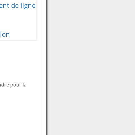
nt de ligne
llon
ndre pour la