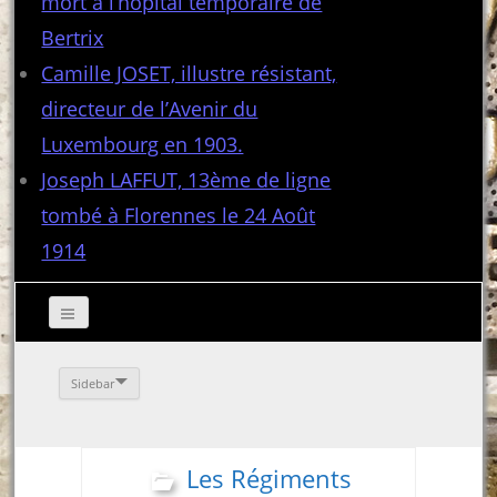
mort à l’hôpital temporaire de
Bertrix
Camille JOSET, illustre résistant,
directeur de l’Avenir du
Luxembourg en 1903.
Joseph LAFFUT, 13ème de ligne
tombé à Florennes le 24 Août
1914
Sidebar
Les Régiments