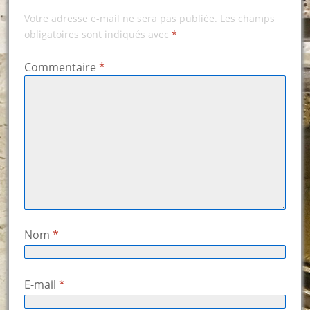
Votre adresse e-mail ne sera pas publiée.
Les champs
obligatoires sont indiqués avec
*
Commentaire
*
Nom
*
E-mail
*