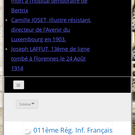
mort à l’hôpital temporaire de
Bertrix
Camille JOSET, illustre résistant,
directeur de l’Avenir du
Luxembourg en 1903.
Joseph LAFFUT, 13ème de ligne
tombé à Florennes le 24 Août
1914
Sidebar
011ème Rég. Inf. Français