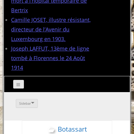
mort à l’hôpital temporaire de
Bertrix
Camille JOSET, illustre résistant,
directeur de l’Avenir du
Luxembourg en 1903.
Joseph LAFFUT, 13ème de ligne
tombé à Florennes le 24 Août
1914
Sidebar
Botassart