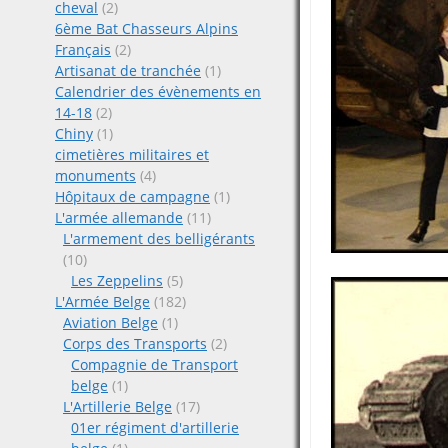
cheval
(2)
6ème Bat Chasseurs Alpins
Français
(2)
Artisanat de tranchée
(1)
Calendrier des évènements en
14-18
(2)
Chiny
(1)
cimetières militaires et
monuments
(4)
Hôpitaux de campagne
(1)
L'armée allemande
(11)
L'armement des belligérants
(10)
Les Zeppelins
(5)
L'Armée Belge
(182)
Aviation Belge
(1)
Corps des Transports
(2)
Compagnie de Transport
belge
(1)
L'Artillerie Belge
(17)
01er régiment d'artillerie