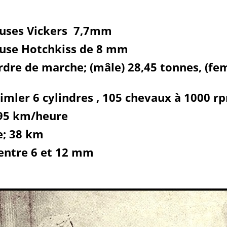
euses Vickers 7,7mm
euse Hotchkiss de 8 mm
rdre de marche; (mâle) 28,45 tonnes, (fem
mler 6 cylindres , 105 chevaux à 1000 r
,95 km/heure
; 38 km
 entre 6 et 12 mm