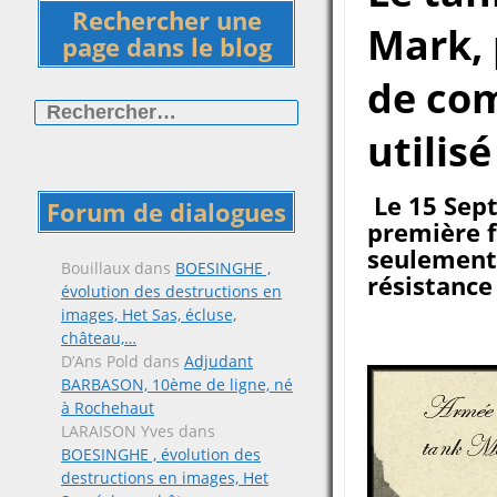
Rechercher une
Mark, 
page dans le blog
de com
Rechercher :
utilisé
Le 15 Sept
Forum de dialogues
première f
seulement 
Bouillaux
dans
BOESINGHE ,
résistance
évolution des destructions en
images, Het Sas, écluse,
château,…
D’Ans Pold
dans
Adjudant
BARBASON, 10ème de ligne, né
à Rochehaut
LARAISON Yves
dans
BOESINGHE , évolution des
destructions en images, Het