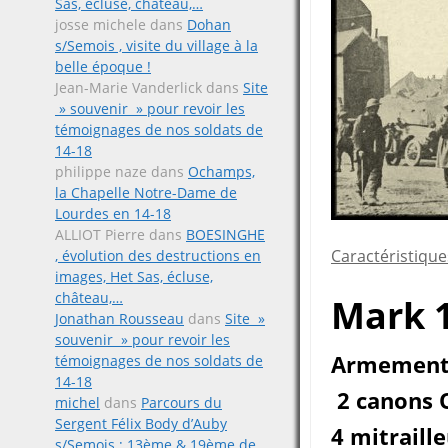
Sas, écluse, château,…
josse michele
dans
Dohan
s/Semois , visite du village à la
belle époque !
Jean-Marie Vanderlick
dans
Site
» souvenir » pour revoir les
témoignages de nos soldats de
14-18
philippe naze
dans
Ochamps,
la Chapelle Notre-Dame de
Lourdes en 14-18
ALLIOT Pierre
dans
BOESINGHE
Caractéristique
, évolution des destructions en
images, Het Sas, écluse,
château,…
Mark 1
Jonathan Rousseau
dans
Site »
souvenir » pour revoir les
Armement;
témoignages de nos soldats de
14-18
2 canons Q
michel
dans
Parcours du
Sergent Félix Body d’Auby
4 mitraill
s/Semois ; 13ème & 19ème de