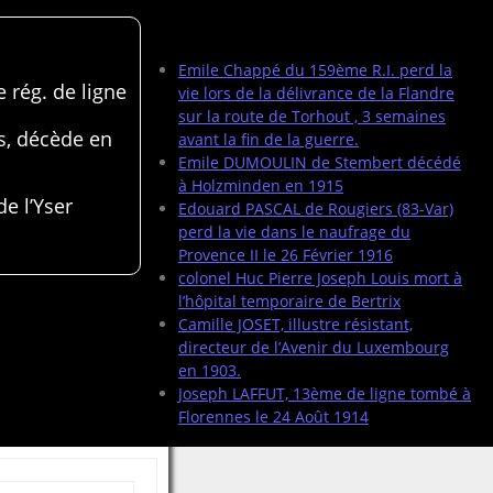
Articles récents
Emile Chappé du 159ème R.I. perd la
 rég. de ligne
vie lors de la délivrance de la Flandre
sur la route de Torhout , 3 semaines
s, décède en
avant la fin de la guerre.
Emile DUMOULIN de Stembert décédé
à Holzminden en 1915
de l’Yser
Edouard PASCAL de Rougiers (83-Var)
perd la vie dans le naufrage du
Provence II le 26 Février 1916
colonel Huc Pierre Joseph Louis mort à
l’hôpital temporaire de Bertrix
Camille JOSET, illustre résistant,
directeur de l’Avenir du Luxembourg
en 1903.
Joseph LAFFUT, 13ème de ligne tombé à
Florennes le 24 Août 1914