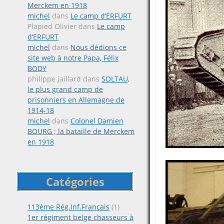
Merckem en 1918
michel
dans
Le camp d’ERFURT
Plapied Olivier
dans
Le camp
d’ERFURT
michel
dans
Nous dédions ce
site web à notre Papa, Félix
BODY
philippe jaillard
dans
SOLTAU,
le plus grand camp de
prisonniers en Allemagne de
1914-18
michel
dans
Colonel Damien
BOURG ; la bataille de Merckem
en 1918
Catégories
113ème Rég.Inf.Français
(1)
1er régiment belge chasseurs à