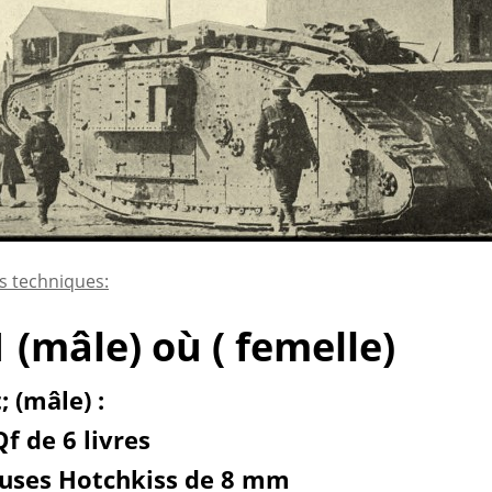
s techniques:
 (mâle) où ( femelle)
 (mâle) :
f de 6 livres
euses Hotchkiss de 8 mm