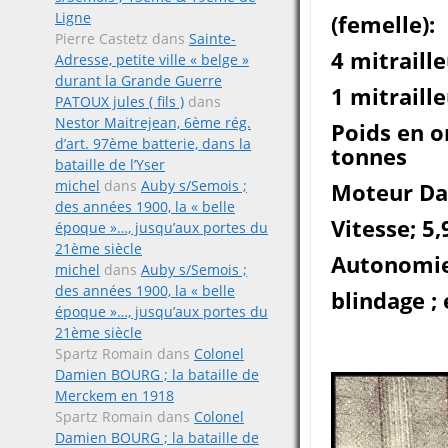
Ligne
(femelle):
Pierre Castetz
dans
Sainte-
4 mitraill
Adresse, petite ville « belge »
durant la Grande Guerre
1 mitraill
PATOUX jules ( fils )
dans
Nestor Maitrejean, 6ème rég.
Poids en o
d’art. 97ème batterie, dans la
tonnes
bataille de l’Yser
michel
dans
Auby s/Semois ;
Moteur Dai
des années 1900, la « belle
Vitesse; 5
époque »…, jusqu’aux portes du
21ème siècle
Autonomie
michel
dans
Auby s/Semois ;
des années 1900, la « belle
blindage ;
époque »…, jusqu’aux portes du
21ème siècle
Spartz Romain
dans
Colonel
Damien BOURG ; la bataille de
Merckem en 1918
Spartz Romain
dans
Colonel
Damien BOURG ; la bataille de