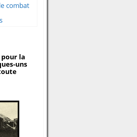
de combat
s
 pour la
ques-uns
toute