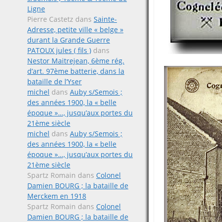
Ligne
Pierre Castetz
dans
Sainte-
Adresse, petite ville « belge »
durant la Grande Guerre
PATOUX jules ( fils )
dans
Nestor Maitrejean, 6ème rég.
d’art. 97ème batterie, dans la
bataille de l’Yser
michel
dans
Auby s/Semois ;
des années 1900, la « belle
époque »…, jusqu’aux portes du
21ème siècle
michel
dans
Auby s/Semois ;
des années 1900, la « belle
époque »…, jusqu’aux portes du
21ème siècle
Spartz Romain
dans
Colonel
Damien BOURG ; la bataille de
Merckem en 1918
Spartz Romain
dans
Colonel
Damien BOURG ; la bataille de