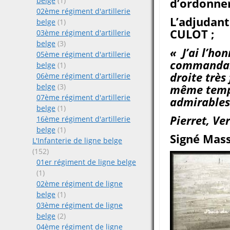
belge
(1)
d’ordonner
02ème régiment d'artillerie
L’adjudan
belge
(1)
CULOT ;
03ème régiment d'artillerie
belge
(3)
« J’ai l’ho
05ème régiment d'artillerie
commandant
belge
(1)
droite très
06ème régiment d'artillerie
belge
(3)
même temp
07ème régiment d'artillerie
admirables 
belge
(1)
Pierret, Ve
16ème régiment d'artillerie
belge
(1)
Signé Mass
L'Infanterie de ligne belge
(152)
01er régiment de ligne belge
(1)
02ème régiment de ligne
belge
(1)
03ème régiment de ligne
belge
(2)
04ème régiment de ligne