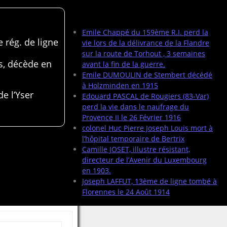
Articles récents
Emile Chappé du 159ème R.I. perd la
 rég. de ligne
vie lors de la délivrance de la Flandre
sur la route de Torhout , 3 semaines
s, décède en
avant la fin de la guerre.
Emile DUMOULIN de Stembert décédé
à Holzminden en 1915
de l’Yser
Edouard PASCAL de Rougiers (83-Var)
perd la vie dans le naufrage du
Provence II le 26 Février 1916
colonel Huc Pierre Joseph Louis mort à
l’hôpital temporaire de Bertrix
Camille JOSET, illustre résistant,
directeur de l’Avenir du Luxembourg
en 1903.
Joseph LAFFUT, 13ème de ligne tombé à
Florennes le 24 Août 1914