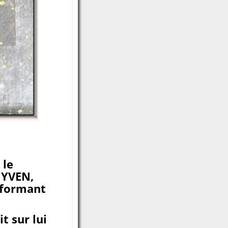
 le
UYVEN,
 formant
it sur lui