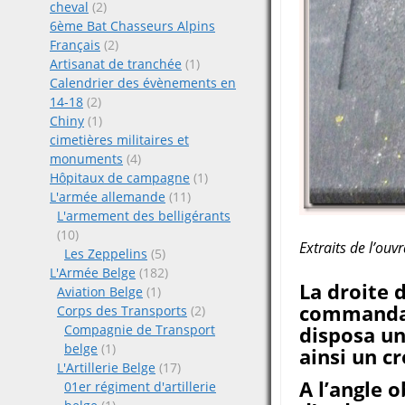
cheval
(2)
6ème Bat Chasseurs Alpins
Français
(2)
Artisanat de tranchée
(1)
Calendrier des évènements en
14-18
(2)
Chiny
(1)
cimetières militaires et
monuments
(4)
Hôpitaux de campagne
(1)
L'armée allemande
(11)
L'armement des belligérants
(10)
Extraits de l’ouv
Les Zeppelins
(5)
L'Armée Belge
(182)
La droite 
Aviation Belge
(1)
commandan
Corps des Transports
(2)
Compagnie de Transport
disposa un
belge
(1)
ainsi un cr
L'Artillerie Belge
(17)
A l’angle o
01er régiment d'artillerie