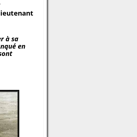
.
lieutenant
r à sa
lanqué en
sont