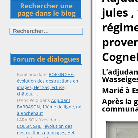
Rechercher une
jules 
page dans le blog
régime
Rechercher :
prove
Cogne
Forum de dialogues
L’adjudan
Bouillaux
dans
BOESINGHE ,
Wasseige
évolution des destructions en
images, Het Sas, écluse,
Marié à Es
château,…
Après la 
D’Ans Pold
dans
Adjudant
communal
BARBASON, 10ème de ligne, né
à Rochehaut
LARAISON Yves
dans
BOESINGHE , évolution des
destructions en images, Het