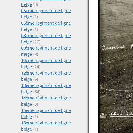
belge
(3)
05ème régiment de ligne
belge
(1)
06ème régiment de ligne
belge
(1)
08ème régiment de ligne
belge
(12)
09ème régiment de ligne
belge
(9)
10ème régiment de ligne
belge
(24)
12ème régiment de ligne
belge
(6)
13ème régiment de ligne
belge
(54)
14ème régiment de ligne
belge
(5)
15ème régiment de ligne
belge
(1)
18ème régiment de ligne
belge
(1)