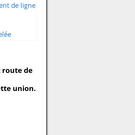
nt de ligne
elée
 route de
ette union.