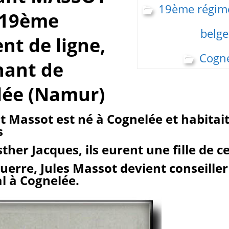
19ème régime
, 19ème
belge
nt de ligne,
Cogn
nant de
lée (Namur)
t Massot est né à Cognelée et habitait
s
ther Jacques, ils eurent une fille de c
guerre, Jules Massot devient conseiller
 à Cognelée.