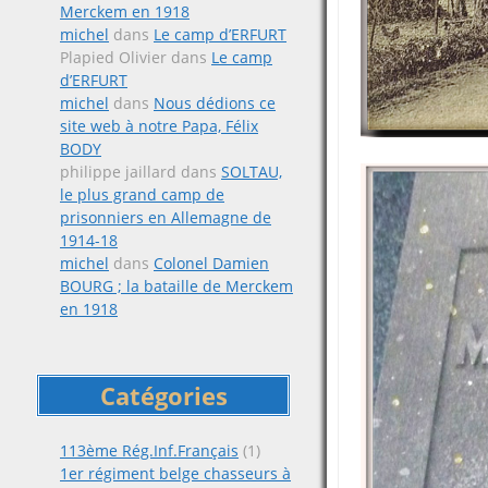
Merckem en 1918
michel
dans
Le camp d’ERFURT
Plapied Olivier
dans
Le camp
d’ERFURT
michel
dans
Nous dédions ce
site web à notre Papa, Félix
BODY
philippe jaillard
dans
SOLTAU,
le plus grand camp de
prisonniers en Allemagne de
1914-18
michel
dans
Colonel Damien
BOURG ; la bataille de Merckem
en 1918
Catégories
113ème Rég.Inf.Français
(1)
1er régiment belge chasseurs à