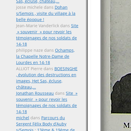
Sas, écluse, château,…
josse michele
dans
Dohan
s/Semois , visite du village à la
belle époque !
Jean-Marie Vanderlick
dans
Site
» souvenir » pour revoir les
témoignages de nos soldats de
14-18
philippe naze
dans
Ochamps,
la Chapelle Notre-Dame de
Lourdes en 14-18
ALLIOT Pierre
dans
BOESINGHE
, évolution des destructions en
images, Het Sas, écluse,
château,…
Jonathan Rousseau
dans
Site »
souvenir » pour revoir les
témoignages de nos soldats de
14-18
michel
dans
Parcours du
Sergent Félix Body d’Auby
s/Semois ; 13ème & 19ème de