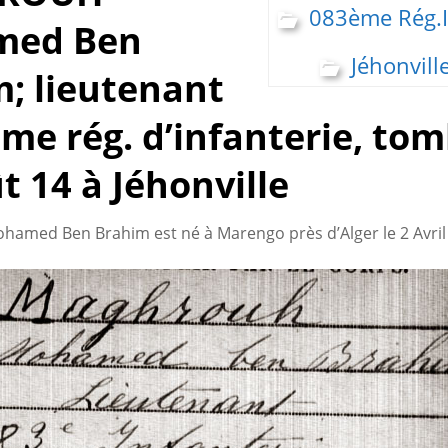
083ème Rég.I
med Ben
Jéhonville
; lieutenant
me rég. d’infanterie, tom
t 14 à Jéhonville
ed Ben Brahim est né à Marengo près d’Alger le 2 Avril