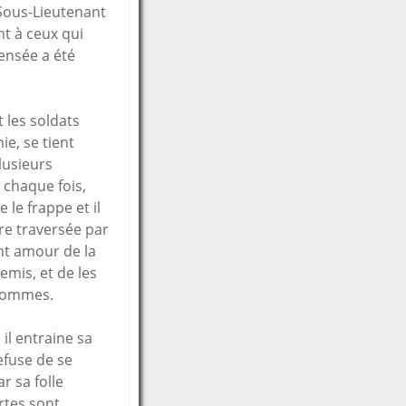
 Sous-Lieutenant
t à ceux qui
ensée a été
 les soldats
e, se tient
plusieurs
 chaque fois,
 le frappe et il
re traversée par
ent amour de la
emis, et de les
 hommes.
l entraine sa
efuse de se
r sa folle
rtes sont