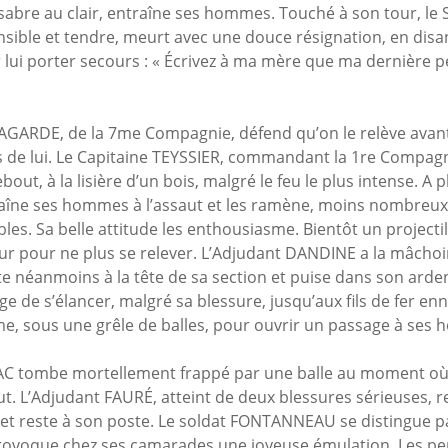
i, sabre au clair, entraîne ses hommes. Touché à son tour, le
ible et tendre, meurt avec une douce résignation, en disan
lui porter secours : « Écrivez à ma mère que ma dernière p
AGARDE, de la 7me Compagnie, défend qu’on le relève avant
de lui. Le Capitaine TEYSSIER, commandant la 1re Compagni
ut, à la lisière d’un bois, malgré le feu le plus intense. A 
traîne ses hommes à l’assaut et les ramène, moins nombreux
es. Sa belle attitude les enthousiasme. Bientôt un projectile
r pour ne plus se relever. L’Adjudant DANDINE a la mâchoi
este néanmoins à la tête de sa section et puise dans son ard
e de s’élancer, malgré sa blessure, jusqu’aux fils de fer enn
ême, sous une grêle de balles, pour ouvrir un passage à ses
AC tombe mortellement frappé par une balle au moment où i
aut. L’Adjudant FAURÉ, atteint de deux blessures sérieuses, r
 et reste à son poste. Le soldat FONTANNEAU se distingue pa
rovoque chez ses camarades une joyeuse émulation. Les pe