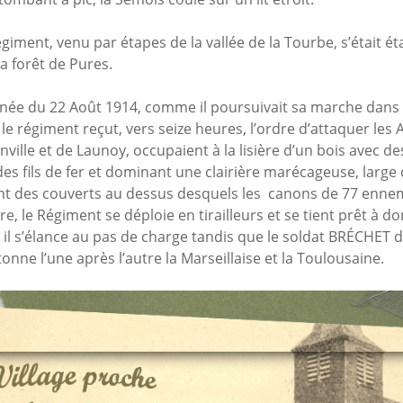
égiment, venu par étapes de la vallée de la Tourbe, s’était ét
la forêt de Pures.
née du 22 Août 1914, comme il poursuivait sa marche dans l
e régiment reçut, vers seize heures, l’ordre d’attaquer les 
nville et de Launoy, occupaient à la lisière d’un bois avec d
es fils de fer et dominant une clairière marécageuse, large
ant des couverts au dessus desquels les canons de 77 ennem
, le Régiment se déploie en tirailleurs et se tient prêt à do
 il s’élance au pas de charge tandis que le soldat BRÉCHET 
nne l’une après l’autre la Marseillaise et la Toulousaine.