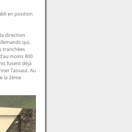
abli en position
a direction
Allemands qui,
es tranchées
 d’au moins 800
is fusent déjà
nner l’assaut. Au
de la 2ème