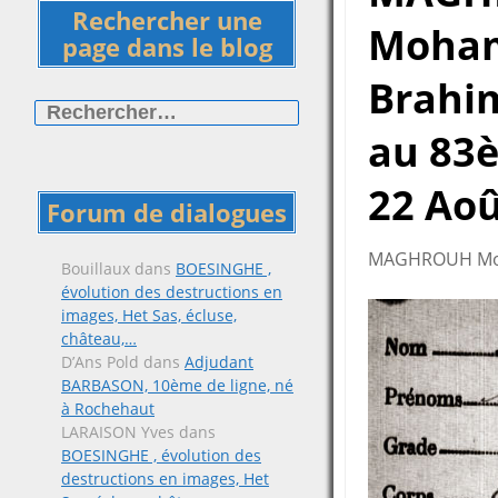
Rechercher une
Moha
page dans le blog
Brahim
Rechercher :
au 83è
22 Aoû
Forum de dialogues
MAGHROUH Moham
Bouillaux
dans
BOESINGHE ,
évolution des destructions en
images, Het Sas, écluse,
château,…
D’Ans Pold
dans
Adjudant
BARBASON, 10ème de ligne, né
à Rochehaut
LARAISON Yves
dans
BOESINGHE , évolution des
destructions en images, Het