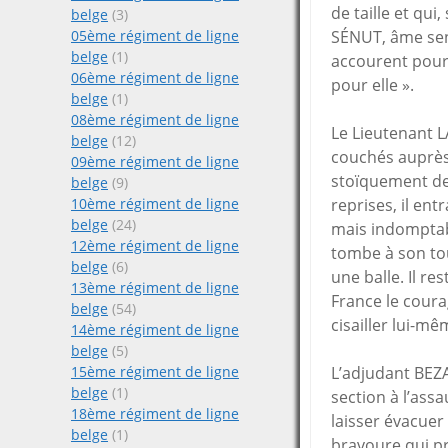
de taille et qu
belge
(3)
SÉNUT, âme sens
05ème régiment de ligne
belge
(1)
accourent pour 
06ème régiment de ligne
pour elle ».
belge
(1)
08ème régiment de ligne
Le Lieutenant L
belge
(12)
couchés auprès 
09ème régiment de ligne
stoïquement debo
belge
(9)
reprises, il en
10ème régiment de ligne
belge
(24)
mais indomptabl
12ème régiment de ligne
tombe à son tou
belge
(6)
une balle. Il r
13ème régiment de ligne
France le courag
belge
(54)
cisailler lui-m
14ème régiment de ligne
belge
(5)
L’adjudant BEZ
15ème régiment de ligne
belge
(1)
section à l’ass
18ème régiment de ligne
laisser évacuer
belge
(1)
bravoure qui p