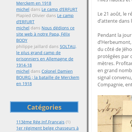
Merckem en 1918
michel
dans
Le camp d’ERFURT
Le 21 août, le r
Plapied Olivier
dans
Le camp
d’attente dans 
d’ERFURT
michel
dans
Nous dédions ce
site web à notre Papa, Félix
Pendant la jour
BODY
d’Herbeumont, l
philippe jaillard
dans
SOLTAU,
du côté de Jého
le plus grand camp de
protégées par d
prisonniers en Allemagne de
mètres. Profit
1914-18
en grand nombre
michel
dans
Colonel Damien
signal convenu,
BOURG ; la bataille de Merckem
en 1918
Compagnie, ento
Catégories
113ème Rég.Inf.Français
(1)
1er régiment belge chasseurs à