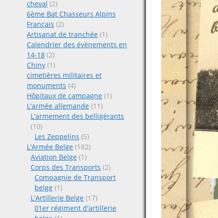
cheval
(2)
6ème Bat Chasseurs Alpins
Français
(2)
Artisanat de tranchée
(1)
Calendrier des évènements en
14-18
(2)
Chiny
(1)
cimetières militaires et
monuments
(4)
Hôpitaux de campagne
(1)
L'armée allemande
(11)
L'armement des belligérants
(10)
Les Zeppelins
(5)
L'Armée Belge
(182)
Aviation Belge
(1)
Corps des Transports
(2)
Compagnie de Transport
belge
(1)
L'Artillerie Belge
(17)
01er régiment d'artillerie