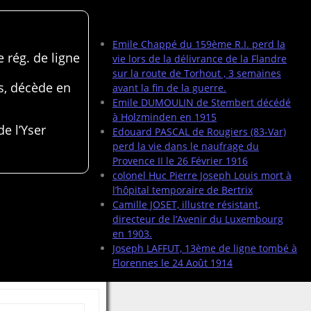
Articles récents
Emile Chappé du 159ème R.I. perd la
 rég. de ligne
vie lors de la délivrance de la Flandre
sur la route de Torhout , 3 semaines
s, décède en
avant la fin de la guerre.
Emile DUMOULIN de Stembert décédé
à Holzminden en 1915
de l’Yser
Edouard PASCAL de Rougiers (83-Var)
perd la vie dans le naufrage du
Provence II le 26 Février 1916
colonel Huc Pierre Joseph Louis mort à
l’hôpital temporaire de Bertrix
Camille JOSET, illustre résistant,
directeur de l’Avenir du Luxembourg
en 1903.
Joseph LAFFUT, 13ème de ligne tombé à
Florennes le 24 Août 1914