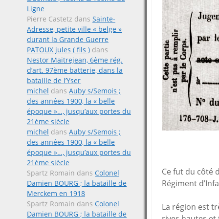
Ligne
Pierre Castetz
dans
Sainte-
Adresse, petite ville « belge »
durant la Grande Guerre
PATOUX jules ( fils )
dans
Nestor Maitrejean, 6ème rég.
d’art. 97ème batterie, dans la
bataille de l’Yser
michel
dans
Auby s/Semois ;
des années 1900, la « belle
époque »…, jusqu’aux portes du
21ème siècle
michel
dans
Auby s/Semois ;
des années 1900, la « belle
époque »…, jusqu’aux portes du
21ème siècle
Ce fut du côté 
Spartz Romain
dans
Colonel
Régiment d’Infa
Damien BOURG ; la bataille de
Merckem en 1918
Spartz Romain
dans
Colonel
La région est t
Damien BOURG ; la bataille de
rives hautes et 