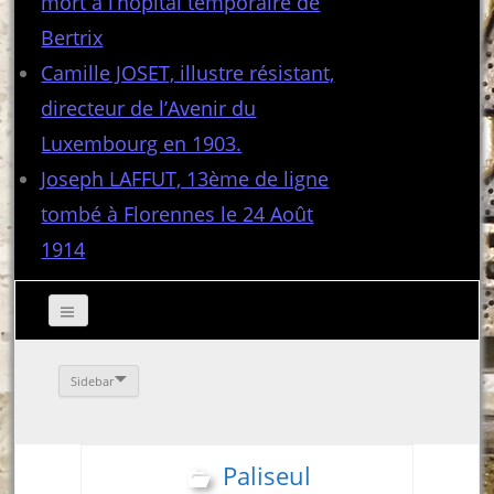
mort à l’hôpital temporaire de
Bertrix
Camille JOSET, illustre résistant,
directeur de l’Avenir du
Luxembourg en 1903.
Joseph LAFFUT, 13ème de ligne
tombé à Florennes le 24 Août
1914
Sidebar
Paliseul