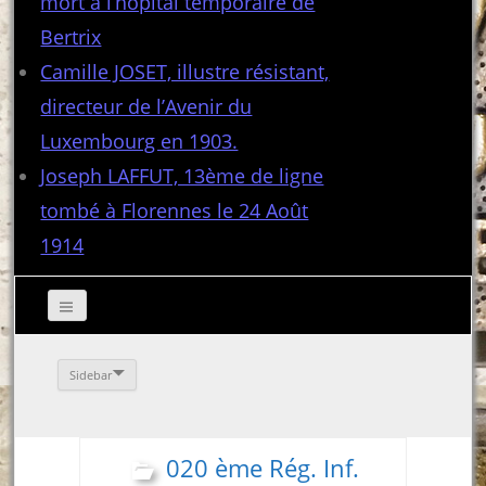
mort à l’hôpital temporaire de
Bertrix
Camille JOSET, illustre résistant,
directeur de l’Avenir du
Luxembourg en 1903.
Joseph LAFFUT, 13ème de ligne
tombé à Florennes le 24 Août
1914
Sidebar
020 ème Rég. Inf.