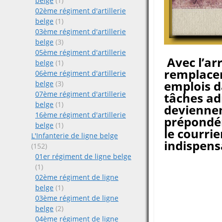
belge
(1)
02ème régiment d'artillerie
belge
(1)
03ème régiment d'artillerie
belge
(3)
05ème régiment d'artillerie
Avec l’ar
belge
(1)
remplacer
06ème régiment d'artillerie
emplois d
belge
(3)
07ème régiment d'artillerie
tâches ad
belge
(1)
deviennen
16ème régiment d'artillerie
prépondér
belge
(1)
le courrie
L'Infanterie de ligne belge
indispens
(152)
01er régiment de ligne belge
(1)
02ème régiment de ligne
belge
(1)
03ème régiment de ligne
belge
(2)
04ème régiment de ligne