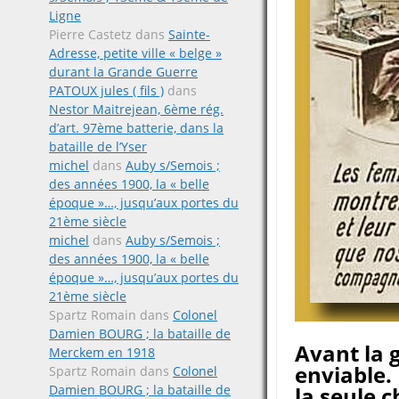
Ligne
Pierre Castetz
dans
Sainte-
Adresse, petite ville « belge »
durant la Grande Guerre
PATOUX jules ( fils )
dans
Nestor Maitrejean, 6ème rég.
d’art. 97ème batterie, dans la
bataille de l’Yser
michel
dans
Auby s/Semois ;
des années 1900, la « belle
époque »…, jusqu’aux portes du
21ème siècle
michel
dans
Auby s/Semois ;
des années 1900, la « belle
époque »…, jusqu’aux portes du
21ème siècle
Spartz Romain
dans
Colonel
Damien BOURG ; la bataille de
Avant la 
Merckem en 1918
enviable.
Spartz Romain
dans
Colonel
Damien BOURG ; la bataille de
la seule 