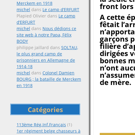
Merckem en 1918
front lors
michel
dans
Le camp d’ERFURT
A cette é
Plapied Olivier
dans
Le camp
d’ERFURT
fêtait l’a
michel
dans
Nous dédions ce
n’apporta
site web à notre Papa, Félix
garçons p
BODY
filière d’
philippe jaillard
dans
SOLTAU,
dirigées 
le plus grand camp de
bonnes ma
prisonniers en Allemagne de
n’ont aucun
1914-18
michel
dans
Colonel Damien
n’assumen
BOURG ; la bataille de Merckem
de mère.
en 1918
Catégories
113ème Rég.Inf.Français
(1)
1er régiment belge chasseurs à