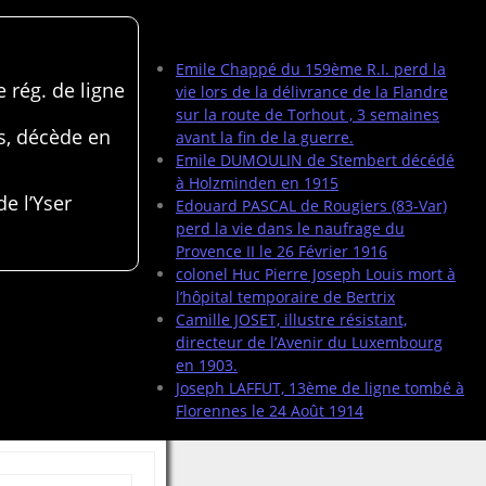
Articles récents
Emile Chappé du 159ème R.I. perd la
 rég. de ligne
vie lors de la délivrance de la Flandre
sur la route de Torhout , 3 semaines
s, décède en
avant la fin de la guerre.
Emile DUMOULIN de Stembert décédé
à Holzminden en 1915
de l’Yser
Edouard PASCAL de Rougiers (83-Var)
perd la vie dans le naufrage du
Provence II le 26 Février 1916
colonel Huc Pierre Joseph Louis mort à
l’hôpital temporaire de Bertrix
Camille JOSET, illustre résistant,
directeur de l’Avenir du Luxembourg
en 1903.
Joseph LAFFUT, 13ème de ligne tombé à
Florennes le 24 Août 1914