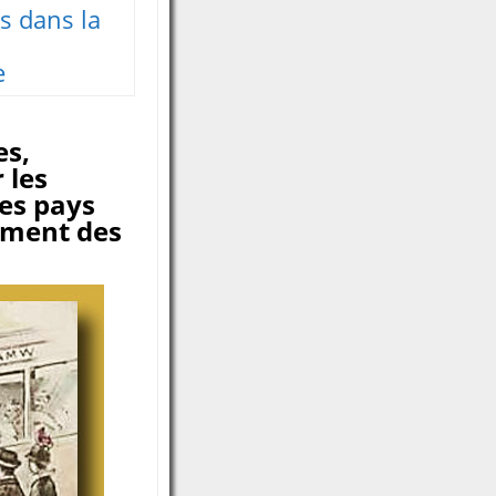
s dans la
e
es,
 les
es pays
lement des