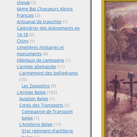
cheval
(2)
6ème Bat Chasseurs Alpins
Français
(2)
Artisanat de tranchée
(1)
Calendrier des évènements en
14-18
(2)
Chiny
(1)
cimetières militaires et
monuments
(4)
Hôpitaux de campagne
(1)
L'armée allemande
(11)
L'armement des belligérants
(10)
Les Zeppelins
(5)
L'Armée Belge
(182)
Aviation Belge
(1)
Corps des Transports
(2)
Compagnie de Transport
belge
(1)
L'Artillerie Belge
(17)
01er régiment d'artillerie