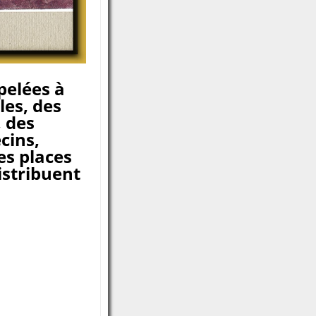
pelées à
es, des
 des
cins,
es places
istribuent