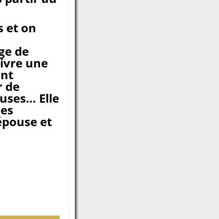
s et on
ge de
ivre une
ent
r de
uses… Elle
les
épouse et