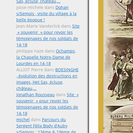
Sas, écluse, château,…
josse michele
dans
Dohan
s/Semois , visite du village à la
belle époque !
Jean-Marie Vanderlick
dans
Site
» souvenir » pour revoir les
témoignages de nos soldats de
14-18
philippe naze
dans
Ochamps,
la Chapelle Notre-Dame de
Lourdes en 14-18
ALLIOT Pierre
dans
BOESINGHE
, évolution des destructions en
images, Het Sas, écluse,
château,…
Jonathan Rousseau
dans
Site »
souvenir » pour revoir les
témoignages de nos soldats de
14-18
michel
dans
Parcours du
Sergent Félix Body d’Auby
s/Semois ; 13ème & 19ème de