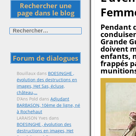
Rechercher une
Femme
page dans le blog
Rechercher :
Pendant 
conduisent
Grande Gu
doivent m
enfants, 
Forum de dialogues
frappés p
munition
Bouillaux
dans
BOESINGHE ,
évolution des destructions en
images, Het Sas, écluse,
château,…
D’Ans Pold
dans
Adjudant
BARBASON, 10ème de ligne, né
à Rochehaut
LARAISON Yves
dans
BOESINGHE , évolution des
destructions en images, Het