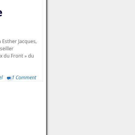
e
 Esther Jacques,
seiller
x du Front » du
el
1 Comment