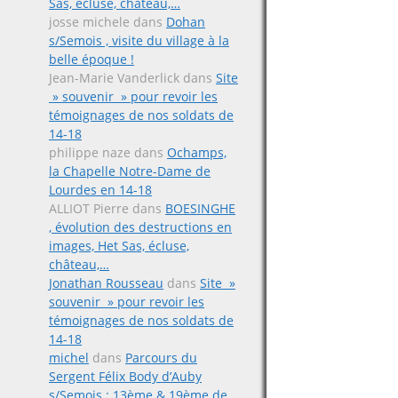
Sas, écluse, château,…
josse michele
dans
Dohan
s/Semois , visite du village à la
belle époque !
Jean-Marie Vanderlick
dans
Site
» souvenir » pour revoir les
témoignages de nos soldats de
14-18
philippe naze
dans
Ochamps,
la Chapelle Notre-Dame de
Lourdes en 14-18
ALLIOT Pierre
dans
BOESINGHE
, évolution des destructions en
images, Het Sas, écluse,
château,…
Jonathan Rousseau
dans
Site »
souvenir » pour revoir les
témoignages de nos soldats de
14-18
michel
dans
Parcours du
Sergent Félix Body d’Auby
s/Semois ; 13ème & 19ème de