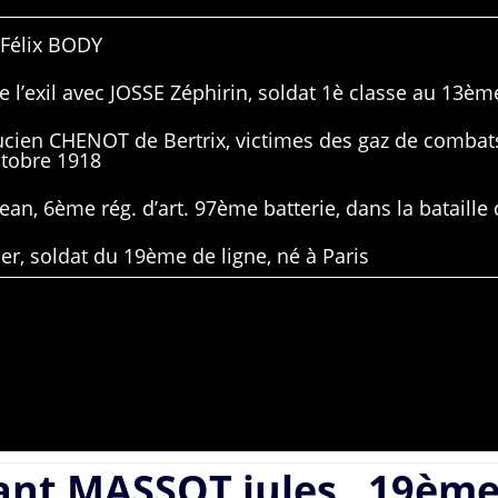
 Félix BODY
 l’exil avec JOSSE Zéphirin, soldat 1è classe au 13ème
Lucien CHENOT de Bertrix, victimes des gaz de combat
ctobre 1918
ean, 6ème rég. d’art. 97ème batterie, dans la bataille 
er, soldat du 19ème de ligne, né à Paris
ant MASSOT jules , 19èm