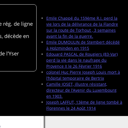
Articles récents
Emile Chappé du 159ème R.I. perd la
 rég. de ligne
vie lors de la délivrance de la Flandre
sur la route de Torhout , 3 semaines
s, décède en
avant la fin de la guerre.
Emile DUMOULIN de Stembert décédé
à Holzminden en 1915
de l’Yser
Edouard PASCAL de Rougiers (83-Var)
perd la vie dans le naufrage du
Provence II le 26 Février 1916
colonel Huc Pierre Joseph Louis mort à
l’hôpital temporaire de Bertrix
Camille JOSET, illustre résistant,
directeur de l’Avenir du Luxembourg
en 1903.
Joseph LAFFUT, 13ème de ligne tombé à
Florennes le 24 Août 1914
e