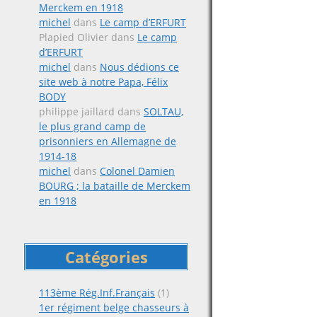
Merckem en 1918
michel
dans
Le camp d’ERFURT
Plapied Olivier
dans
Le camp
d’ERFURT
michel
dans
Nous dédions ce
site web à notre Papa, Félix
BODY
philippe jaillard
dans
SOLTAU,
le plus grand camp de
prisonniers en Allemagne de
1914-18
michel
dans
Colonel Damien
BOURG ; la bataille de Merckem
en 1918
Catégories
113ème Rég.Inf.Français
(1)
1er régiment belge chasseurs à