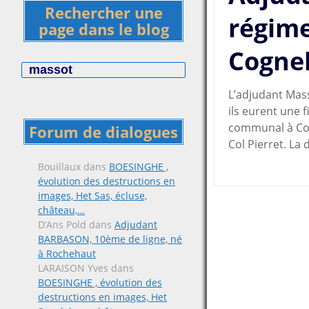
Rechercher une
régime
page dans le blog
Cogne
Rechercher :
L’adjudant Mass
ils eurent une f
communal à Cogn
Forum de dialogues
Col Pierret. La
Bouillaux
dans
BOESINGHE ,
évolution des destructions en
images, Het Sas, écluse,
Posts
château,…
D’Ans Pold
dans
Adjudant
navigat
BARBASON, 10ème de ligne, né
à Rochehaut
LARAISON Yves
dans
BOESINGHE , évolution des
destructions en images, Het