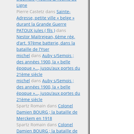
Ligne
Pierre Castetz
dans
Sainte-
Adresse, petite ville « belge »
durant la Grande Guerre
PATOUX jules ( fils )
dans
Nestor Maitrejean, 6ème rég.
d’art. 97ème batterie, dans la
bataille de l’Yser
michel
dans
Auby s/Semois ;
des années 1900, la « belle
époque »…, jusqu’aux portes du
21ème siècle
michel
dans
Auby s/Semois ;
des années 1900, la « belle
époque »…, jusqu’aux portes du
21ème siècle
Spartz Romain
dans
Colonel
Damien BOURG ; la bataille de
Merckem en 1918
Spartz Romain
dans
Colonel
Damien BOURG ; la bataille de