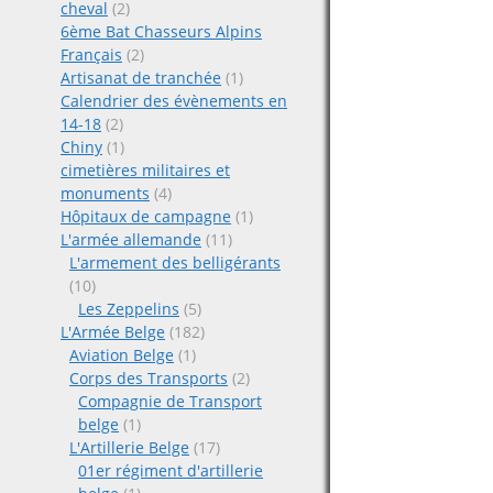
cheval
(2)
6ème Bat Chasseurs Alpins
Français
(2)
Artisanat de tranchée
(1)
Calendrier des évènements en
14-18
(2)
Chiny
(1)
cimetières militaires et
monuments
(4)
Hôpitaux de campagne
(1)
L'armée allemande
(11)
L'armement des belligérants
(10)
Les Zeppelins
(5)
L'Armée Belge
(182)
Aviation Belge
(1)
Corps des Transports
(2)
Compagnie de Transport
belge
(1)
L'Artillerie Belge
(17)
01er régiment d'artillerie