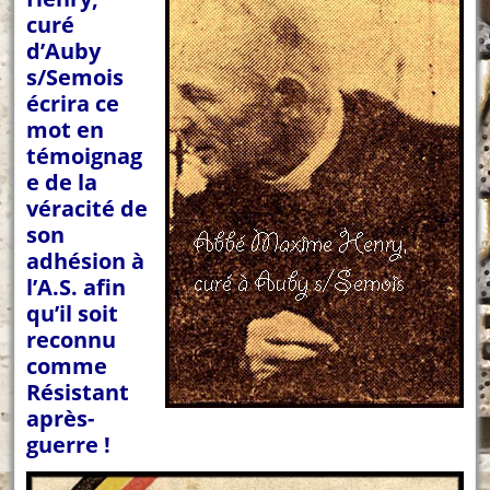
curé
d’Auby
s/Semois
écrira ce
mot en
témoignag
e de la
véracité de
son
adhésion à
l’A.S. afin
qu’il soit
reconnu
comme
Résistant
après-
guerre !