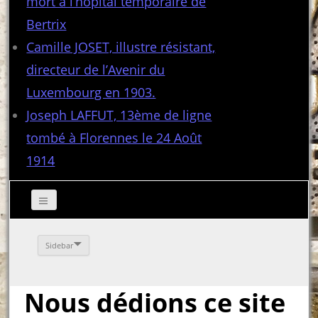
mort à l’hôpital temporaire de
Bertrix
Camille JOSET, illustre résistant,
directeur de l’Avenir du
Luxembourg en 1903.
Joseph LAFFUT, 13ème de ligne
tombé à Florennes le 24 Août
1914
Sidebar
Nous dédions ce site