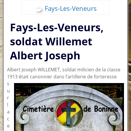
Fays-Les-Veneurs
Fays-Les-Veneurs,
soldat Willemet
Albert Joseph
Albert Joseph WILLEMET, soldat milicien de la classe
1913 était canonnier dans l’artillerie de forteres
se
s
u
r
l
a
c
e