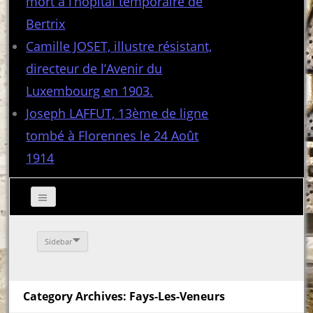
mort à l’hôpital temporaire de
Bertrix
Camille JOSET, illustre résistant,
directeur de l’Avenir du
Luxembourg en 1903.
Joseph LAFFUT, 13ème de ligne
tombé à Florennes le 24 Août
1914
Sidebar
Category Archives: Fays-Les-Veneurs