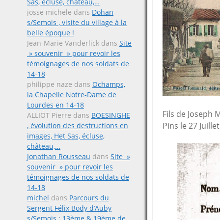
Sas, écluse, château,…
josse michele
dans
Dohan
s/Semois , visite du village à la
belle époque !
Jean-Marie Vanderlick
dans
Site
» souvenir » pour revoir les
témoignages de nos soldats de
14-18
philippe naze
dans
Ochamps,
la Chapelle Notre-Dame de
Lourdes en 14-18
Fils de Joseph 
ALLIOT Pierre
dans
BOESINGHE
Pins le 27 Juill
, évolution des destructions en
images, Het Sas, écluse,
château,…
Jonathan Rousseau
dans
Site »
souvenir » pour revoir les
témoignages de nos soldats de
14-18
michel
dans
Parcours du
Sergent Félix Body d’Auby
s/Semois ; 13ème & 19ème de