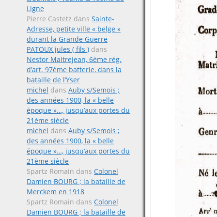
Ligne
Pierre Castetz
dans
Sainte-
Adresse, petite ville « belge »
durant la Grande Guerre
PATOUX jules ( fils )
dans
Nestor Maitrejean, 6ème rég.
d’art. 97ème batterie, dans la
bataille de l’Yser
michel
dans
Auby s/Semois ;
des années 1900, la « belle
époque »…, jusqu’aux portes du
21ème siècle
michel
dans
Auby s/Semois ;
des années 1900, la « belle
époque »…, jusqu’aux portes du
21ème siècle
Spartz Romain
dans
Colonel
Damien BOURG ; la bataille de
Merckem en 1918
Spartz Romain
dans
Colonel
Damien BOURG ; la bataille de