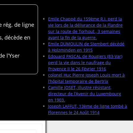
Articles récents
Emile Chappé du 159ème R.I. perd la
 rég. de ligne
vie lors de la délivrance de la Flandre
sur la route de Torhout , 3 semaines
s, décède en
avant la fin de la guerre.
Emile DUMOULIN de Stembert décédé
à Holzminden en 1915
de l’Yser
Edouard PASCAL de Rougiers (83-Var)
perd la vie dans le naufrage du
Provence II le 26 Février 1916
colonel Huc Pierre Joseph Louis mort à
l’hôpital temporaire de Bertrix
Camille JOSET, illustre résistant,
directeur de l’Avenir du Luxembourg
en 1903.
Joseph LAFFUT, 13ème de ligne tombé à
Florennes le 24 Août 1914