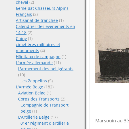
cheval
(2)
6ème Bat Chasseurs Alpins
Français
(2)
Artisanat de tranchée
(1)
Calendrier des évènements en
14-18
(2)
Chiny
(1)
cimetières militaires et
monuments
(4)
Hôpitaux de campagne
(1)
L'armée allemande
(11)
L'armement des belligérants
(10)
Les Zeppelins
(5)
L'Armée Belge
(182)
Aviation Belge
(1)
Corps des Transports
(2)
Compagnie de Transport
belge
(1)
L'Artillerie Belge
(17)
Marsouin au 3è
01er régiment d'artillerie