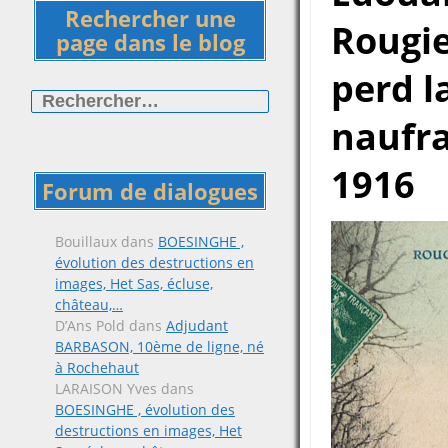
Rechercher une
Rougie
page dans le blog
perd l
Rechercher :
naufra
1916
Forum de dialogues
Bouillaux
dans
BOESINGHE ,
évolution des destructions en
images, Het Sas, écluse,
château,…
D’Ans Pold
dans
Adjudant
BARBASON, 10ème de ligne, né
à Rochehaut
LARAISON Yves
dans
BOESINGHE , évolution des
destructions en images, Het