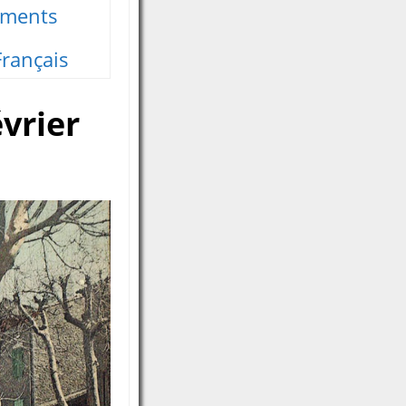
iments
Français
vrier