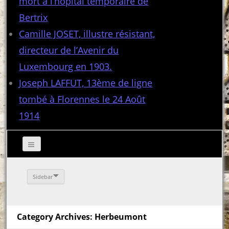
mort à l’hôpital temporaire de
Bertrix
Camille JOSET, illustre résistant,
directeur de l’Avenir du
Luxembourg en 1903.
Joseph LAFFUT, 13ème de ligne
tombé à Florennes le 24 Août
1914
Sidebar
Category Archives: Herbeumont