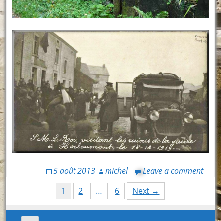
5 août 2013
michel
Leave a comment
Posts
1
2
…
6
Next →
navigation