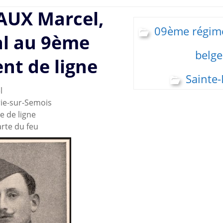
UX Marcel,
09ème régime
al au 9ème
belge
nt de ligne
Sainte
l
rie-sur-Semois
e de ligne
carte du feu