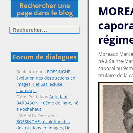
Rechercher une
MOREA
page dans le blog
capor
Rechercher :
régime
Moreaux Marce
Forum de dialogues
né à Sainte-Ma
caporal au 9èm
Bouillaux
dans
BOESINGHE ,
titulaire de la 
évolution des destructions en
images, Het Sas, écluse,
château,…
D’Ans Pold
dans
Adjudant
BARBASON, 10ème de ligne, né
à Rochehaut
LARAISON Yves
dans
BOESINGHE , évolution des
destructions en images, Het