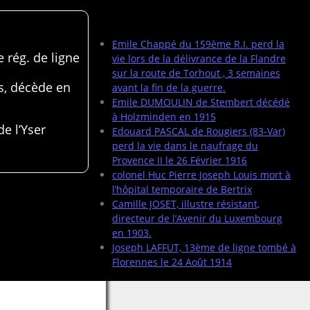
Articles récents
Emile Chappé du 159ème R.I. perd la
 rég. de ligne
vie lors de la délivrance de la Flandre
sur la route de Torhout , 3 semaines
s, décède en
avant la fin de la guerre.
Emile DUMOULIN de Stembert décédé
à Holzminden en 1915
de l’Yser
Edouard PASCAL de Rougiers (83-Var)
perd la vie dans le naufrage du
Provence II le 26 Février 1916
colonel Huc Pierre Joseph Louis mort à
l’hôpital temporaire de Bertrix
Camille JOSET, illustre résistant,
directeur de l’Avenir du Luxembourg
en 1903.
Joseph LAFFUT, 13ème de ligne tombé à
Florennes le 24 Août 1914