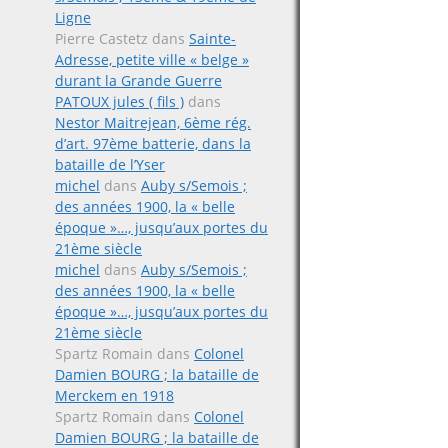
Ligne
Pierre Castetz
dans
Sainte-
Adresse, petite ville « belge »
durant la Grande Guerre
PATOUX jules ( fils )
dans
Nestor Maitrejean, 6ème rég.
d’art. 97ème batterie, dans la
bataille de l’Yser
michel
dans
Auby s/Semois ;
des années 1900, la « belle
époque »…, jusqu’aux portes du
21ème siècle
michel
dans
Auby s/Semois ;
des années 1900, la « belle
époque »…, jusqu’aux portes du
21ème siècle
Spartz Romain
dans
Colonel
Damien BOURG ; la bataille de
Merckem en 1918
Spartz Romain
dans
Colonel
Damien BOURG ; la bataille de