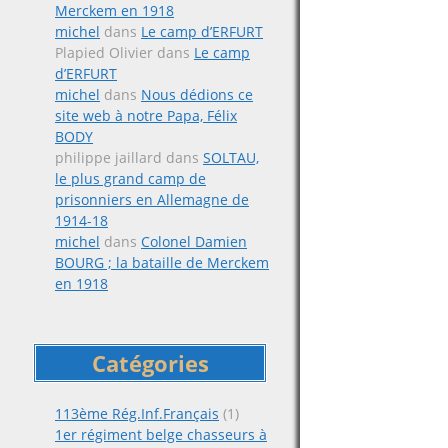
Merckem en 1918
michel
dans
Le camp d’ERFURT
Plapied Olivier
dans
Le camp
d’ERFURT
michel
dans
Nous dédions ce
site web à notre Papa, Félix
BODY
philippe jaillard
dans
SOLTAU,
le plus grand camp de
prisonniers en Allemagne de
1914-18
michel
dans
Colonel Damien
BOURG ; la bataille de Merckem
en 1918
Catégories
113ème Rég.Inf.Français
(1)
1er régiment belge chasseurs à