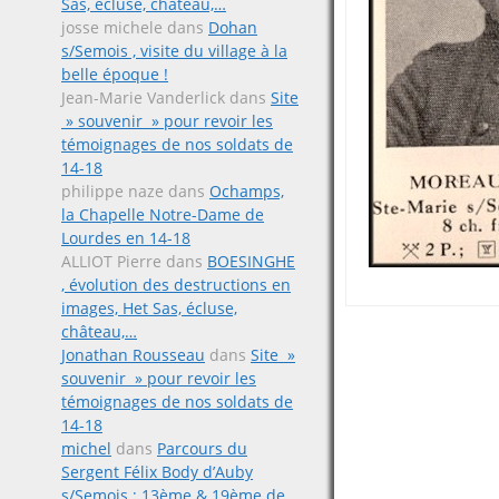
Sas, écluse, château,…
josse michele
dans
Dohan
s/Semois , visite du village à la
belle époque !
Jean-Marie Vanderlick
dans
Site
» souvenir » pour revoir les
témoignages de nos soldats de
14-18
philippe naze
dans
Ochamps,
la Chapelle Notre-Dame de
Lourdes en 14-18
ALLIOT Pierre
dans
BOESINGHE
, évolution des destructions en
images, Het Sas, écluse,
château,…
Jonathan Rousseau
dans
Site »
souvenir » pour revoir les
témoignages de nos soldats de
14-18
michel
dans
Parcours du
Sergent Félix Body d’Auby
s/Semois ; 13ème & 19ème de