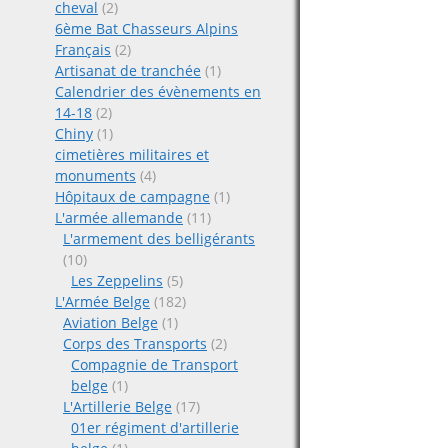
cheval
(2)
6ème Bat Chasseurs Alpins
Français
(2)
Artisanat de tranchée
(1)
Calendrier des évènements en
14-18
(2)
Chiny
(1)
cimetières militaires et
monuments
(4)
Hôpitaux de campagne
(1)
L'armée allemande
(11)
L'armement des belligérants
(10)
Les Zeppelins
(5)
L'Armée Belge
(182)
Aviation Belge
(1)
Corps des Transports
(2)
Compagnie de Transport
belge
(1)
L'Artillerie Belge
(17)
01er régiment d'artillerie