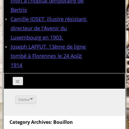
mort à l’hôpital temporaire de
Bertrix
Camille JOSET, illustre résistant,
directeur de l’Avenir du
Luxembourg en 1903.
Joseph LAFFUT, 13ème de ligne
tombé à Florennes le 24 Août
1914
Sidebar
Category Archives: Bouillon