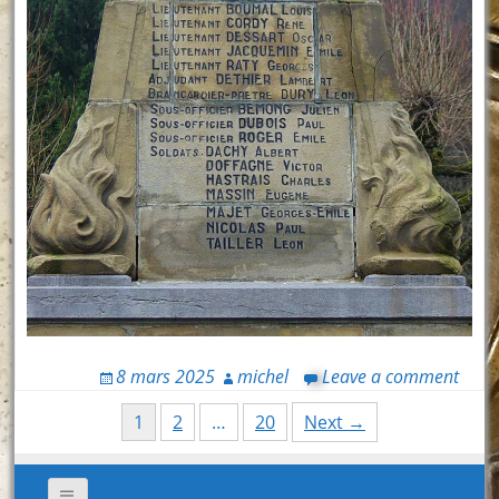
8 mars 2025
michel
Leave a comment
Posts
1
2
…
20
Next →
navigation