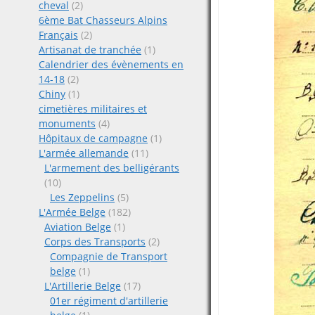
cheval
(2)
6ème Bat Chasseurs Alpins
Français
(2)
Artisanat de tranchée
(1)
Calendrier des évènements en
14-18
(2)
Chiny
(1)
cimetières militaires et
monuments
(4)
Hôpitaux de campagne
(1)
L'armée allemande
(11)
L'armement des belligérants
(10)
Les Zeppelins
(5)
L'Armée Belge
(182)
Aviation Belge
(1)
Corps des Transports
(2)
Compagnie de Transport
belge
(1)
L'Artillerie Belge
(17)
01er régiment d'artillerie