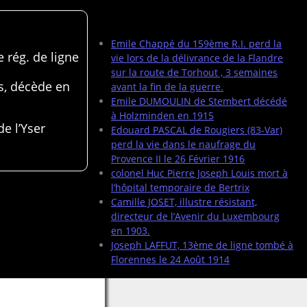
Articles récents
Emile Chappé du 159ème R.I. perd la
 rég. de ligne
vie lors de la délivrance de la Flandre
sur la route de Torhout , 3 semaines
s, décède en
avant la fin de la guerre.
Emile DUMOULIN de Stembert décédé
à Holzminden en 1915
de l’Yser
Edouard PASCAL de Rougiers (83-Var)
perd la vie dans le naufrage du
Provence II le 26 Février 1916
colonel Huc Pierre Joseph Louis mort à
l’hôpital temporaire de Bertrix
Camille JOSET, illustre résistant,
directeur de l’Avenir du Luxembourg
en 1903.
Joseph LAFFUT, 13ème de ligne tombé à
Florennes le 24 Août 1914