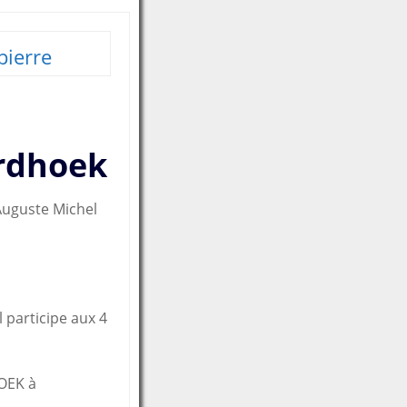
pierre
ardhoek
Auguste Michel
l participe aux 4
HOEK à