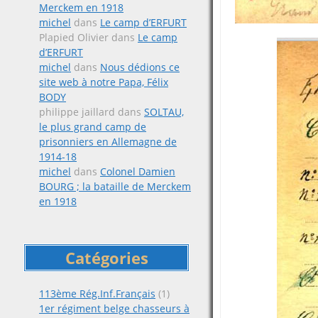
Merckem en 1918
michel
dans
Le camp d’ERFURT
Plapied Olivier
dans
Le camp
d’ERFURT
michel
dans
Nous dédions ce
site web à notre Papa, Félix
BODY
philippe jaillard
dans
SOLTAU,
le plus grand camp de
prisonniers en Allemagne de
1914-18
michel
dans
Colonel Damien
BOURG ; la bataille de Merckem
en 1918
Catégories
113ème Rég.Inf.Français
(1)
1er régiment belge chasseurs à