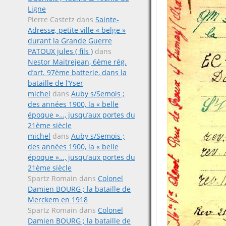
Ligne
Pierre Castetz
dans
Sainte-
Adresse, petite ville « belge »
durant la Grande Guerre
PATOUX jules ( fils )
dans
Nestor Maitrejean, 6ème rég.
d’art. 97ème batterie, dans la
bataille de l’Yser
michel
dans
Auby s/Semois ;
des années 1900, la « belle
époque »…, jusqu’aux portes du
21ème siècle
michel
dans
Auby s/Semois ;
des années 1900, la « belle
époque »…, jusqu’aux portes du
21ème siècle
Spartz Romain
dans
Colonel
Damien BOURG ; la bataille de
Merckem en 1918
Spartz Romain
dans
Colonel
Damien BOURG ; la bataille de