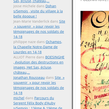
Sas, écluse, château,…
josse michele
dans
Dohan
s/Semois , visite du village à la
belle époque !
Jean-Marie Vanderlick
dans
Site
» souvenir » pour revoir les
témoignages de nos soldats de
14-18
philippe naze
dans
Ochamps,
la Chapelle Notre-Dame de
Lourdes en 14-18
ALLIOT Pierre
dans
BOESINGHE
, évolution des destructions en
images, Het Sas, écluse,
château,…
Jonathan Rousseau
dans
Site »
souvenir » pour revoir les
témoignages de nos soldats de
14-18
michel
dans
Parcours du
Sergent Félix Body d’Auby
s/Semois ; 13ème & 19ème de