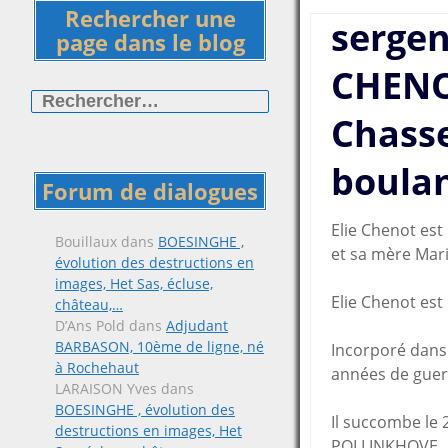
Rechercher une
sergen
page dans le blog
CHENO
Rechercher :
Chasse
boulan
Forum de dialogues
Elie Chenot es
Bouillaux
dans
BOESINGHE ,
et sa mère Mari
évolution des destructions en
images, Het Sas, écluse,
Elie Chenot est
château,…
D’Ans Pold
dans
Adjudant
BARBASON, 10ème de ligne, né
Incorporé dans l
à Rochehaut
années de guerr
LARAISON Yves
dans
BOESINGHE , évolution des
Il succombe le
destructions en images, Het
POLLINKHOVE..