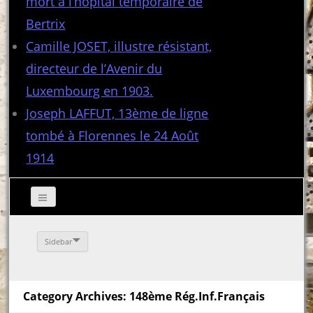
mort à l’hôpital temporaire de
Bertrix
Camille JOSET, illustre résistant,
directeur de l’Avenir du
Luxembourg en 1903.
Joseph LAFFUT, 13ème de ligne
tombé à Florennes le 24 Août
1914
Sidebar
Category Archives: 148ème Rég.Inf.Français