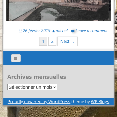
26 février 2019
michel
Leave a comment
Posts
1
2
Next →
navigation
Archives mensuelles
Archives
mensuelles
Proudly powered by WordPress
theme by
WP Blogs