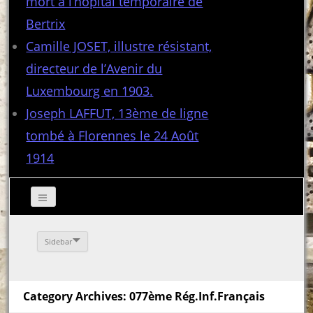
mort à l’hôpital temporaire de
Bertrix
Camille JOSET, illustre résistant,
directeur de l’Avenir du
Luxembourg en 1903.
Joseph LAFFUT, 13ème de ligne
tombé à Florennes le 24 Août
1914
Sidebar
Category Archives: 077ème Rég.Inf.Français