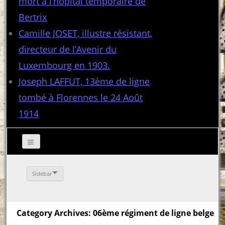
mort à l’hôpital temporaire de
Bertrix
Camille JOSET, illustre résistant,
directeur de l’Avenir du
Luxembourg en 1903.
Joseph LAFFUT, 13ème de ligne
tombé à Florennes le 24 Août
1914
Sidebar
Category Archives: 06ème régiment de ligne belge