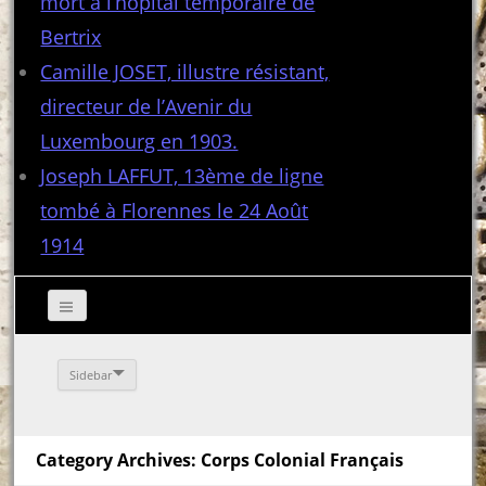
mort à l’hôpital temporaire de
Bertrix
Camille JOSET, illustre résistant,
directeur de l’Avenir du
Luxembourg en 1903.
Joseph LAFFUT, 13ème de ligne
tombé à Florennes le 24 Août
1914
Sidebar
Category Archives: Corps Colonial Français