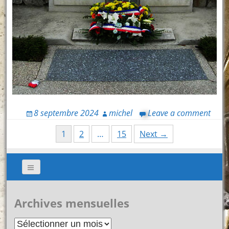
8 septembre 2024
michel
Leave a comment
Posts
1
2
…
15
Next →
navigation
Archives mensuelles
Archives